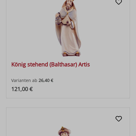
König stehend (Balthasar) Artis
Varianten ab
26,40 €
Regulärer Preis:
121,00 €