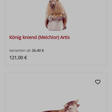
König kniend (Melchior) Artis
Varianten ab
26,40 €
Regulärer Preis:
121,00 €