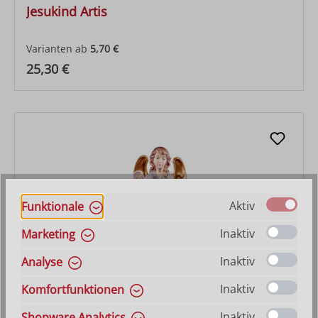
Jesukind Artis
Varianten ab
5,70 €
Regulärer Preis:
25,30 €
Aktiv
Funktionale
Inaktiv
Marketing
Inaktiv
Analyse
Gloriaengel Artis
Inaktiv
Komfortfunktionen
Inaktiv
Shopware Analytics