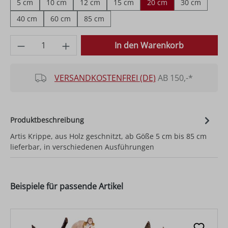
5 cm
10 cm
12 cm
15 cm
20 cm
30 cm
40 cm
60 cm
85 cm
Produkt Anzahl: Gib den gewünschten Wer
In den Warenkorb
VERSANDKOSTENFREI (DE)
AB 150,-*
Produktbeschreibung
Artis Krippe, aus Holz geschnitzt, ab Göße 5 cm bis 85 cm
lieferbar, in verschiedenen Ausführungen
Beispiele für passende Artikel