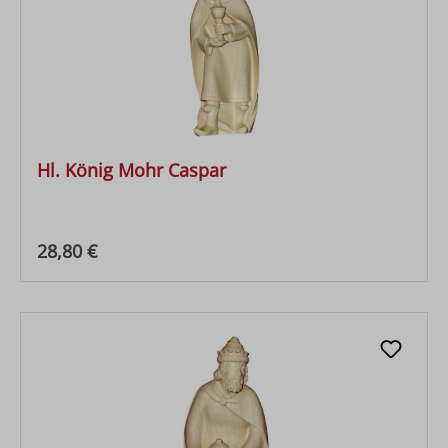
Hl. König Mohr Caspar
Regulärer Preis:
28,80 €