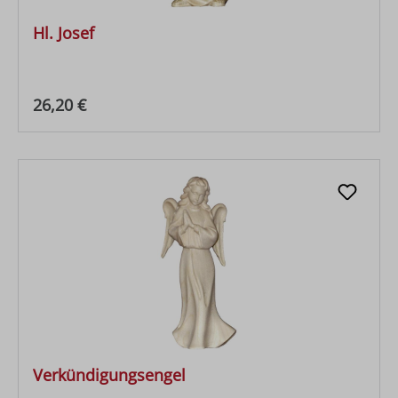
Hl. Josef
Regulärer Preis:
26,20 €
Verkündigungsengel