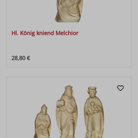
Hl. König kniend Melchior
Regulärer Preis:
28,80 €