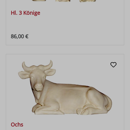
Hl. 3 Könige
Regulärer Preis:
86,00 €
Ochs