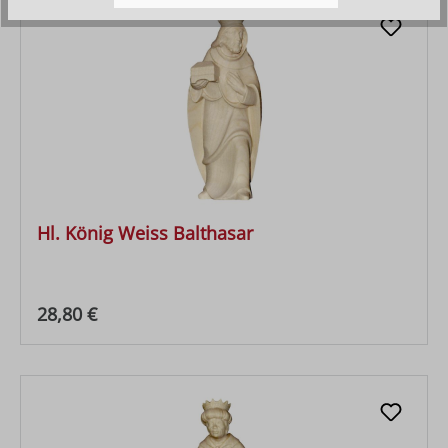
Hl. König Weiss Balthasar
Regulärer Preis:
28,80 €