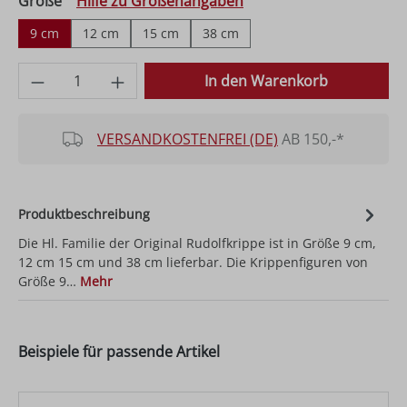
auswählen
Größe
Hilfe zu Größenangaben
9 cm
12 cm
15 cm
38 cm
Produkt Anzahl: Gib den gewünschten Wer
In den Warenkorb
VERSANDKOSTENFREI (DE)
AB 150,-*
Produktbeschreibung
Die Hl. Familie der Original Rudolfkrippe ist in Größe 9 cm,
12 cm 15 cm und 38 cm lieferbar. Die Krippenfiguren von
Größe 9…
Mehr
Beispiele für passende Artikel