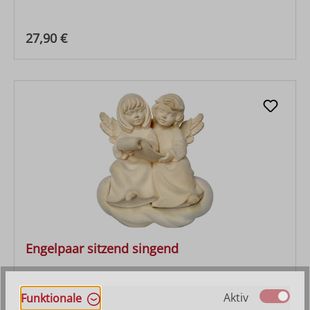
Regulärer Preis:
27,90 €
Engelpaar sitzend singend
Aktiv
Funktionale
Regulärer Preis:
27,90 €