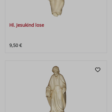
Hl. Jesukind lose
Regulärer Preis:
9,50 €