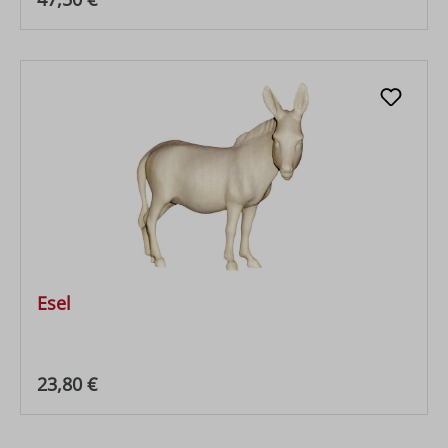
Esel
Regulärer Preis:
23,80 €