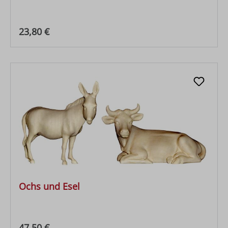
Regulärer Preis:
23,80 €
Ochs und Esel
Regulärer Preis:
47,50 €