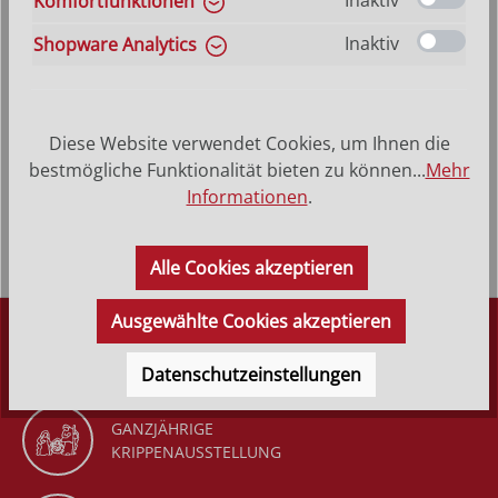
Inaktiv
Komfortfunktionen
VERSANDKOSTENFREI (DE)
AB 150,-*
Inaktiv
Shopware Analytics
Produktbeschreibung
Diese Website verwendet Cookies, um Ihnen die
Heilige Felicitas - Hinterglasbild, Patronatsbild,
bestmögliche Funktionalität bieten zu können...
Mehr
Namenspatron, Hinterglasmalerei Rahmen aus Echtholz –
Informationen
.
dunkelbraun&…
Mehr
Alle Cookies akzeptieren
Ausgewählte Cookies akzeptieren
DÜRR KRIPPEN
SEIT 1977
Datenschutzeinstellungen
GANZJÄHRIGE
KRIPPENAUSSTELLUNG