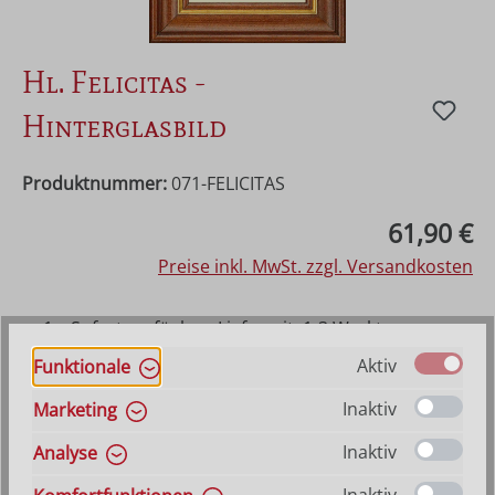
Hl. Felicitas -
Hinterglasbild
Produktnummer:
071-FELICITAS
Regulärer Preis:
61,90 €
Preise inkl. MwSt. zzgl. Versandkosten
1 x Sofort verfügbar, Lieferzeit: 1-3 Werktage
ansonsten Vorraussichtlich lieferbar ab 21. August
Aktiv
Funktionale
2026
Inaktiv
Marketing
Produkt Anzahl: Gib den gewünschten Wer
In den Warenkorb
Inaktiv
Analyse