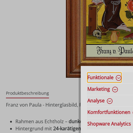
Funktionale
Marketing
Produktbeschreibung
Analyse
Franz von Paula - Hinterglasbild, Patronatsbild, Namens
Komfortfunktionen
Rahmen aus Echtholz –
dunkelbraun gebeizt
Shopware Analytics
Hintergrund mit
24-karätigem Blattgold
hinterlegt