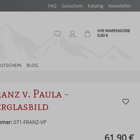
FAQ
Gutschein
Katalog
Newsletter
IHR WARENKORB
Du hast 0 Produkte auf dem Merk
Ware
0,00 €
UTSCHEIN
BLOG
ranz v. Paula -
rglasbild
mmer:
071-FRANZ-VP
eis:
61,90 €