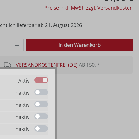
Preise inkl. MwSt. zzgl. Versandkosten
htlich lieferbar ab 21. August 2026
 Anzahl: Gib den gewünschten Wert ein o
In den Warenkorb
VERSANDKOSTENFREI (DE)
AB 150,-*
Aktiv
Inaktiv
Inaktiv
Inaktiv
Inaktiv