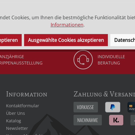
det Cookies, um Ihnen die bestmögliche Funktionalität bie
 (Legende) des Heiligen.
Informationen
.
eptieren
Ausgewählte Cookies akzeptieren
Datensch
ANZJÄHRIGE
INDIVIDUELLE
RIPPENAUSSTELLUNG
BERATUNG
Information
Zahlung & Versan
Kontaktformular
Über Uns
Katalog
Newsletter