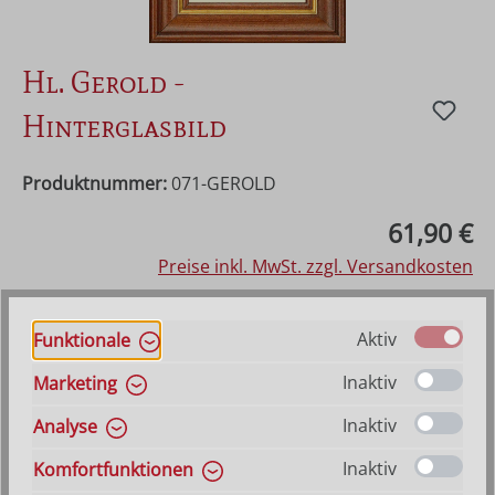
Hl. Gerold -
Hinterglasbild
Produktnummer:
071-GEROLD
Regulärer Preis:
61,90 €
Preise inkl. MwSt. zzgl. Versandkosten
Vorraussichtlich lieferbar ab 21. August 2026
Aktiv
Funktionale
Inaktiv
Marketing
Produkt Anzahl: Gib den gewünschten Wer
In den Warenkorb
Inaktiv
Analyse
Inaktiv
VERSANDKOSTENFREI (DE)
AB 150,-*
Komfortfunktionen