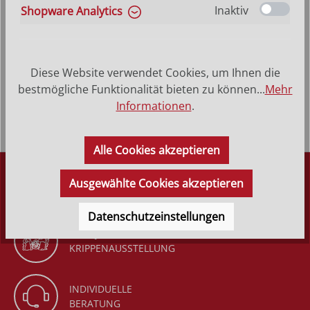
Inaktiv
Shopware Analytics
Produktbeschreibung
Heiliger Gerold - Hinterglasbild, Patronatsbild,
Diese Website verwendet Cookies, um Ihnen die
Namenspatron mit Heiligenname, Hinterglasmalerei
bestmögliche Funktionalität bieten zu können...
Mehr
Rahmen aus Echtholz…
Mehr
Informationen
.
Alle Cookies akzeptieren
DÜRR KRIPPEN
Ausgewählte Cookies akzeptieren
SEIT 1977
Datenschutzeinstellungen
GANZJÄHRIGE
KRIPPENAUSSTELLUNG
INDIVIDUELLE
BERATUNG