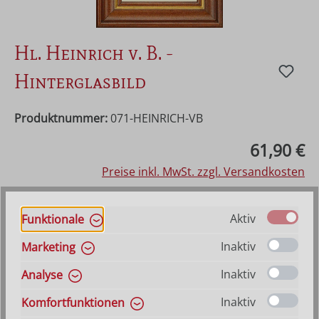
Hl. Heinrich v. B. -
Hinterglasbild
Produktnummer:
071-HEINRICH-VB
Regulärer Preis:
61,90 €
Preise inkl. MwSt. zzgl. Versandkosten
Vorraussichtlich lieferbar ab 21. August 2026
Aktiv
Funktionale
Inaktiv
Marketing
Produkt Anzahl: Gib den gewünschten Wer
In den Warenkorb
Inaktiv
Analyse
Inaktiv
VERSANDKOSTENFREI (DE)
AB 150,-*
Komfortfunktionen