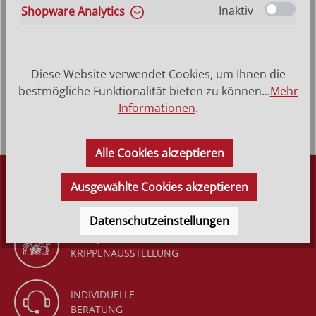
Inaktiv
Shopware Analytics
Produktbeschreibung
Heiliger Heinrich von B. - Hinterglasbild, Patronatsbild,
Diese Website verwendet Cookies, um Ihnen die
Namenspatron mit Heiligenname, Hinterglasmalerei
bestmögliche Funktionalität bieten zu können...
Mehr
Rahmen aus Echth…
Mehr
Informationen
.
Alle Cookies akzeptieren
DÜRR KRIPPEN
Ausgewählte Cookies akzeptieren
SEIT 1977
Datenschutzeinstellungen
GANZJÄHRIGE
KRIPPENAUSSTELLUNG
INDIVIDUELLE
BERATUNG