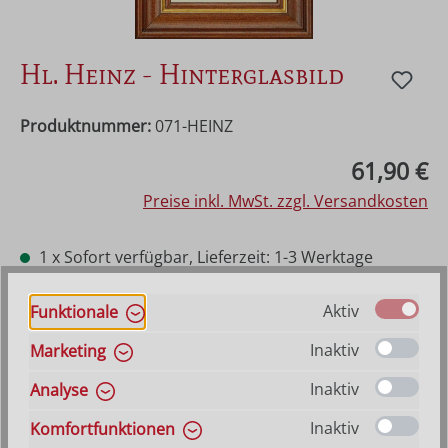
Hl. Heinz - Hinterglasbild
Produktnummer:
071-HEINZ
Regulärer Preis:
61,90 €
Preise inkl. MwSt. zzgl. Versandkosten
1 x Sofort verfügbar, Lieferzeit: 1-3 Werktage
ansonsten Vorraussichtlich lieferbar ab 21. August
2026
Aktiv
Funktionale
Inaktiv
Marketing
Produkt Anzahl: Gib den gewünschten Wer
In den Warenkorb
Inaktiv
Analyse
Inaktiv
Komfortfunktionen
VERSANDKOSTENFREI (DE)
AB 150,-*