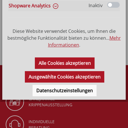
Inaktiv
Shopware Analytics
Produktbeschreibung
Heiliger Heinz - Hinterglasbild, Patronatsbild,
Diese Website verwendet Cookies, um Ihnen die
Namenspatron mit Heiligenname, Hinterglasmalerei
bestmögliche Funktionalität bieten zu können...
Mehr
Rahmen aus Echtholz &ndash…
Mehr
Informationen
.
Alle Cookies akzeptieren
DÜRR KRIPPEN
Ausgewählte Cookies akzeptieren
SEIT 1977
Datenschutzeinstellungen
GANZJÄHRIGE
KRIPPENAUSSTELLUNG
INDIVIDUELLE
BERATUNG