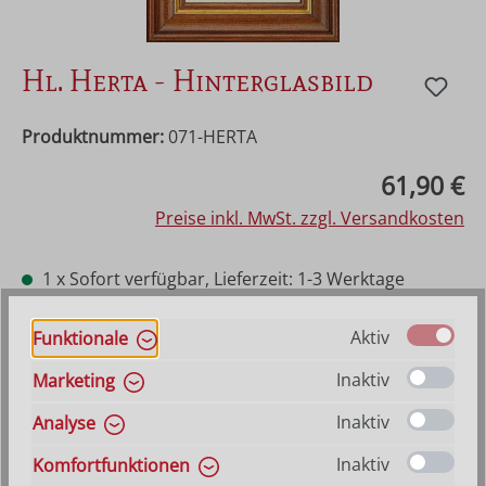
Hl. Herta - Hinterglasbild
Produktnummer:
071-HERTA
Regulärer Preis:
61,90 €
Preise inkl. MwSt. zzgl. Versandkosten
1 x Sofort verfügbar, Lieferzeit: 1-3 Werktage
ansonsten Vorraussichtlich lieferbar ab 21. August
2026
Aktiv
Funktionale
Inaktiv
Marketing
Produkt Anzahl: Gib den gewünschten Wer
In den Warenkorb
Inaktiv
Analyse
Inaktiv
Komfortfunktionen
VERSANDKOSTENFREI (DE)
AB 150,-*