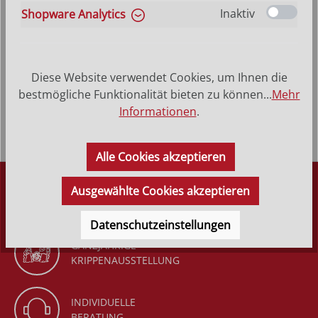
Inaktiv
Shopware Analytics
Produktbeschreibung
Heilige Herta - Hinterglasbild, Patronatsbild,
Diese Website verwendet Cookies, um Ihnen die
Namenspatron mit Heiligenname, Hinterglasmalerei
bestmögliche Funktionalität bieten zu können...
Mehr
Rahmen aus Echtholz –…
Mehr
Informationen
.
Alle Cookies akzeptieren
DÜRR KRIPPEN
Ausgewählte Cookies akzeptieren
SEIT 1977
Datenschutzeinstellungen
GANZJÄHRIGE
KRIPPENAUSSTELLUNG
INDIVIDUELLE
BERATUNG