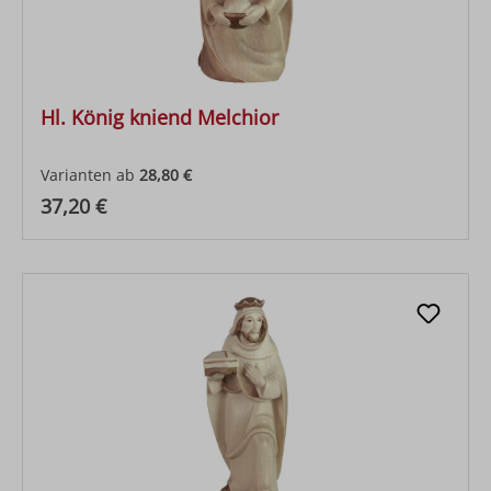
Hl. König kniend Melchior
Varianten ab
28,80 €
Regulärer Preis:
37,20 €