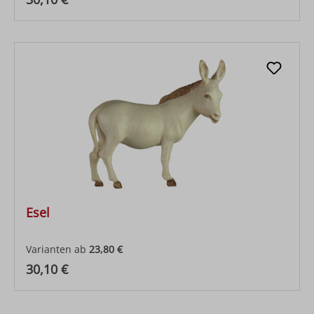
Esel
Varianten ab
23,80 €
Regulärer Preis:
30,10 €