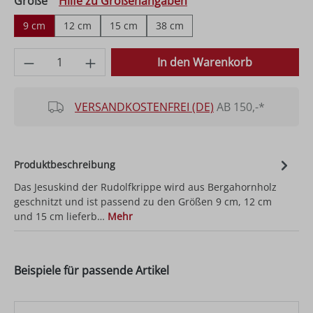
auswählen
Größe
Hilfe zu Größenangaben
9 cm
12 cm
15 cm
38 cm
Produkt Anzahl: Gib den gewünschten Wer
In den Warenkorb
VERSANDKOSTENFREI (DE)
AB 150,-*
Produktbeschreibung
Das Jesuskind der Rudolfkrippe wird aus Bergahornholz
geschnitzt und ist passend zu den Größen 9 cm, 12 cm
und 15 cm lieferb…
Mehr
Beispiele für passende Artikel