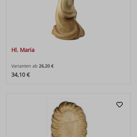
Hl. Maria
Varianten ab
26,20 €
Regulärer Preis:
34,10 €