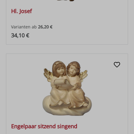
Hl. Josef
Varianten ab
26,20 €
Regulärer Preis:
34,10 €
Engelpaar sitzend singend