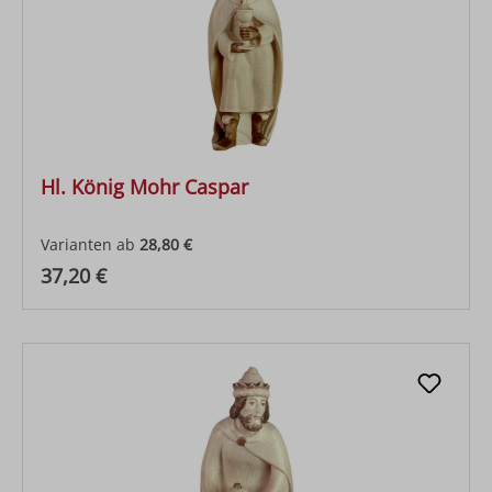
Hl. König Mohr Caspar
Varianten ab
28,80 €
Regulärer Preis:
37,20 €