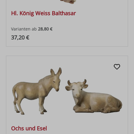
Hl. König Weiss Balthasar
Varianten ab
28,80 €
Regulärer Preis:
37,20 €
Ochs und Esel