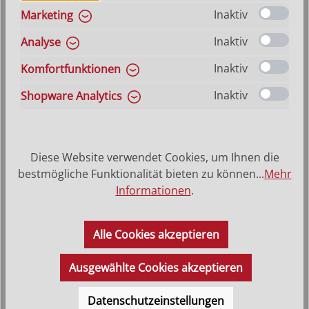
Inaktiv
Marketing
Inaktiv
Analyse
Inaktiv
Komfortfunktionen
Inaktiv
Shopware Analytics
Diese Website verwendet Cookies, um Ihnen die
bestmögliche Funktionalität bieten zu können...
Mehr
Informationen
.
Schutzengel
Alle Cookies akzeptieren
Varianten ab
27,90 €
Regulärer Preis:
36,30 €
Ausgewählte Cookies akzeptieren
Datenschutzeinstellungen