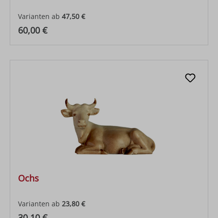
Varianten ab
47,50 €
Regulärer Preis:
60,00 €
Ochs
Varianten ab
23,80 €
Regulärer Preis:
30,10 €