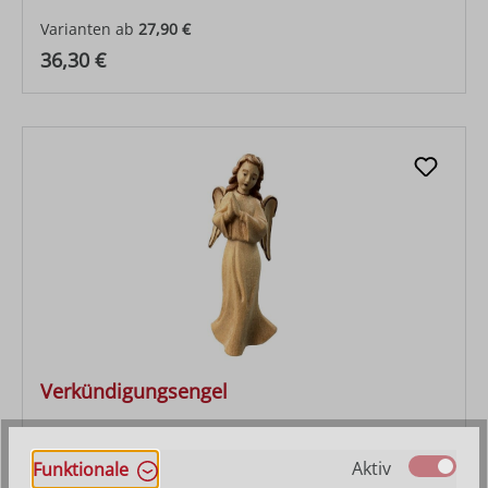
Varianten ab
27,90 €
Regulärer Preis:
36,30 €
Verkündigungsengel
Varianten ab
27,90 €
Aktiv
Funktionale
Regulärer Preis:
36,30 €