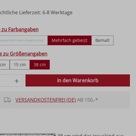
htliche Lieferzeit: 6-8 Werktage
hlen
e zu Farbangaben
ewachst mit Goldrand
Mehrfach gebeizt
Bemalt
(Diese Option ist zurzeit nicht verfügbar.)
ählen
fe zu Größenangaben
 cm
15 cm
38 cm
 Anzahl: Gib den gewünschten Wert ein o
In den Warenkorb
VERSANDKOSTENFREI (DE)
AB 150,-*