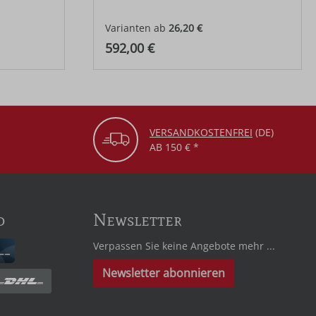
Varianten ab
26,20 €
Regulärer Preis:
592,00 €
VERSANDKOSTENFREI
(DE)
AB 150 € *
d
Newsletter
Verpassen Sie keine Angebote mehr ...
Newsletter abonnieren