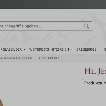
ERGLASBILDER
WEITERE SCHNITZEREIEN
ERZGEBIRGE
G
|
KRIPPENFIGUREN MODERN
RUDOLF KRIPPE
Hl. J
Produktnu
Regulärer Pr