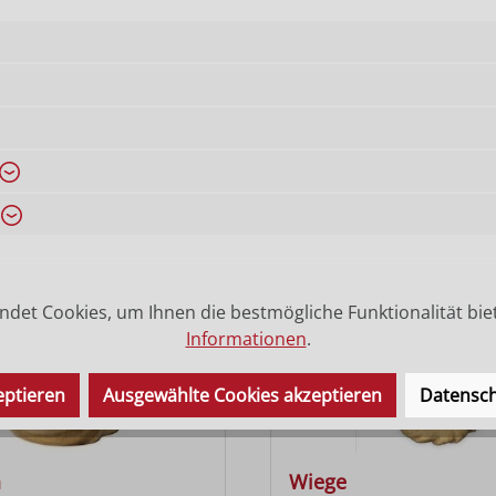
eschnitzt und ist passend zu den Größen 9 cm, 12 cm und 1
eferzeit auf Anfrage mitteilen.
en Hl. Josef der Krippenserie. Bitte bestellen Sie alle Kri
en. Unsere Krippenfiguren und Tiere werden mit Ölfarben
det Cookies, um Ihnen die bestmögliche Funktionalität bie
Informationen
.
eptieren
Ausgewählte Cookies akzeptieren
Datensch
a
Wiege