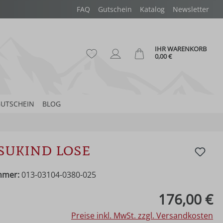
FAQ
Gutschein
Katalog
Newsletter
IHR WARENKORB
Du hast 0 Produkte auf dem Merk
Ware
0,00 €
UTSCHEIN
BLOG
esukind lose
mmer:
013-03104-0380-025
eis:
176,00 €
Preise inkl. MwSt. zzgl. Versandkosten