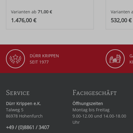
Varianten ab
71,00 €
Varianten 
Regulärer Preis:
Regulärer
1.476,00 €
532,00 €
DÜRR KRIPPEN
G
SEIT 1977
K
Service
Fachgeschäft
Dürr Krippen e.K.
Öffnungszeiten
Talweg 5
Montag bis Freitag
86978 Hohenfurch
9.00-12.00 und 14.00-18.00
Uhr
+49 / (0)8861 / 3407