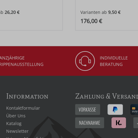
ab
26,20 €
Varianten ab
9,50 €
 Preis:
Regulärer Preis:
176,00 €
ANZJÄHRIGE
INDIVIDUELLE
RIPPENAUSSTELLUNG
BERATUNG
Information
Zahlung & Versan
Kontaktformular
Über Uns
Katalog
Newsletter