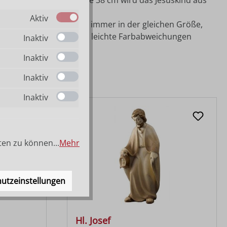
5 cm lieferbar. In Größe 38 cm wird das Jesuskind aus
Aktiv
ppenfiguren dieser Serie immer in der gleichen Größe,
 handbemalt, daher sind leichte Farbabweichungen
Inaktiv
Inaktiv
Inaktiv
Inaktiv
ten zu können...
Mehr
utzeinstellungen
Hl. Josef