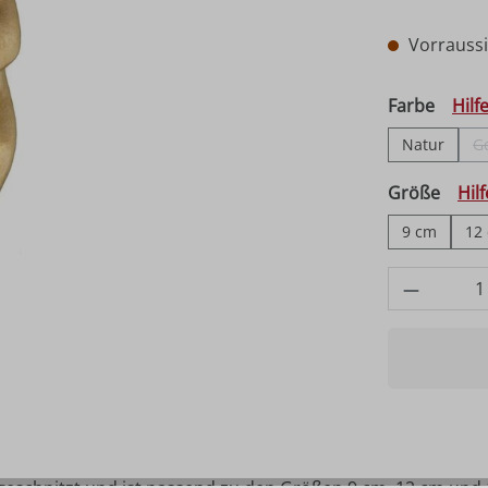
Vorraussic
auswä
Farbe
Hilf
Natur
G
ausw
Größe
Hil
9 cm
12
Produkt