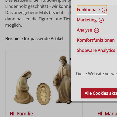
Das Jesuskind der Rudolfkrippe wird aus Bergahornholz g
Lindenholz geschnitzt - wir können wir Ihnen gerne die Li
Funktionale
Das angegebene Maß bezieht sich auf die Höhe des stehend
dann passen die Figuren und Tiere proportional zusamm
Marketing
möglich.
Analyse
Beispiele für passende Artikel
Komfortfunktionen
Shopware Analytics
Diese Website verwen
Alle Cookies akz
Hl. Familie
Hl. Mari