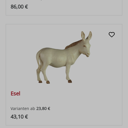
Regulärer Preis:
86,00 €
Esel
Varianten ab
23,80 €
Regulärer Preis:
43,10 €