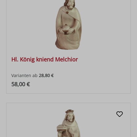
Hl. König kniend Melchior
Varianten ab
28,80 €
Regulärer Preis:
58,00 €