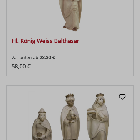
Hl. König Weiss Balthasar
Varianten ab
28,80 €
Regulärer Preis:
58,00 €