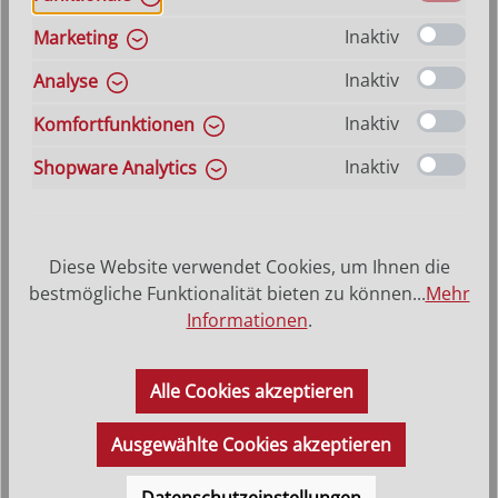
Regulärer Preis:
54,30 €
Inaktiv
Marketing
Inaktiv
Analyse
Inaktiv
Komfortfunktionen
Inaktiv
Shopware Analytics
Diese Website verwendet Cookies, um Ihnen die
bestmögliche Funktionalität bieten zu können...
Mehr
Informationen
.
Engelpaar sitzend singend
Alle Cookies akzeptieren
Varianten ab
27,90 €
Regulärer Preis:
54,30 €
Ausgewählte Cookies akzeptieren