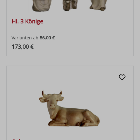
Hl. 3 Könige
Varianten ab
86,00 €
Regulärer Preis:
173,00 €