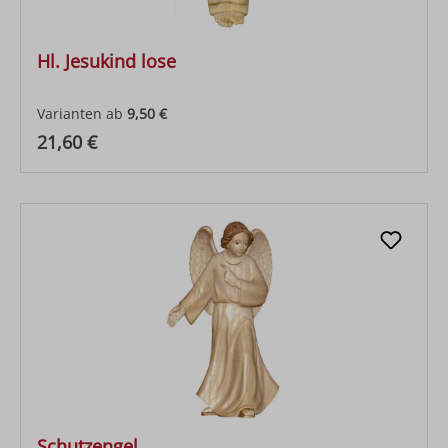
Hl. Jesukind lose
Varianten ab
9,50 €
Regulärer Preis:
21,60 €
Schutzengel