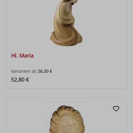
Hl. Maria
Varianten ab
26,20 €
Regulärer Preis:
52,80 €