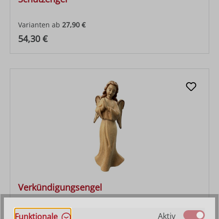
Varianten ab
27,90 €
Regulärer Preis:
54,30 €
Verkündigungsengel
Varianten ab
27,90 €
Aktiv
Funktionale