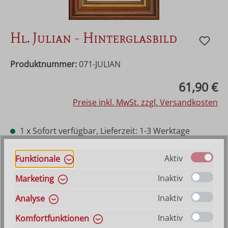
Hl. Julian - Hinterglasbild
Produktnummer:
071-JULIAN
Regulärer Preis:
61,90 €
Preise inkl. MwSt. zzgl. Versandkosten
1 x Sofort verfügbar, Lieferzeit: 1-3 Werktage
ansonsten Vorraussichtlich lieferbar ab 21. August
2026
Aktiv
Funktionale
Inaktiv
Marketing
Produkt Anzahl: Gib den gewünschten Wer
In den Warenkorb
Inaktiv
Analyse
Inaktiv
Komfortfunktionen
VERSANDKOSTENFREI (DE)
AB 150,-*