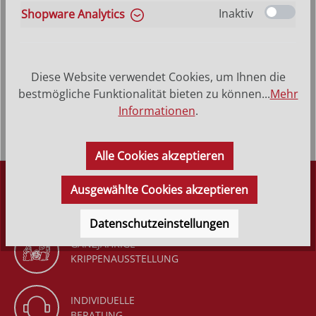
Inaktiv
Shopware Analytics
Produktbeschreibung
Heiliger Julian - Hinterglasbild, Patronatsbild,
Diese Website verwendet Cookies, um Ihnen die
Namenspatron mit Heiligenname, Hinterglasmalerei
bestmögliche Funktionalität bieten zu können...
Mehr
Rahmen aus Echtholz…
Mehr
Informationen
.
Alle Cookies akzeptieren
DÜRR KRIPPEN
Ausgewählte Cookies akzeptieren
SEIT 1977
Datenschutzeinstellungen
GANZJÄHRIGE
KRIPPENAUSSTELLUNG
INDIVIDUELLE
BERATUNG