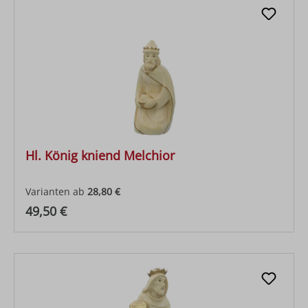
Hl. König kniend Melchior
Varianten ab
28,80 €
Regulärer Preis:
49,50 €