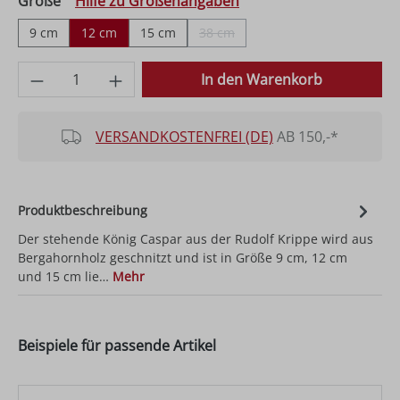
auswählen
Größe
Hilfe zu Größenangaben
9 cm
12 cm
15 cm
38 cm
(Diese Option ist zurzeit nicht verfüg
Produkt Anzahl: Gib den gewünschten Wer
In den Warenkorb
VERSANDKOSTENFREI (DE)
AB 150,-*
Produktbeschreibung
Der stehende König Caspar aus der Rudolf Krippe wird aus
Bergahornholz geschnitzt und ist in Größe 9 cm, 12 cm
und 15 cm lie…
Mehr
Beispiele für passende Artikel