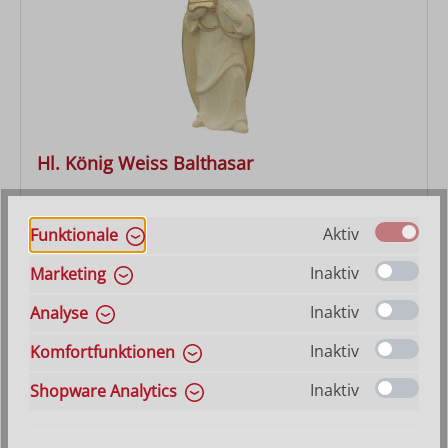
Hl. König Weiss Balthasar
Varianten ab
28,80 €
Aktiv
Funktionale
Regulärer Preis:
49,50 €
Inaktiv
Marketing
Inaktiv
Analyse
Inaktiv
Komfortfunktionen
Inaktiv
Shopware Analytics