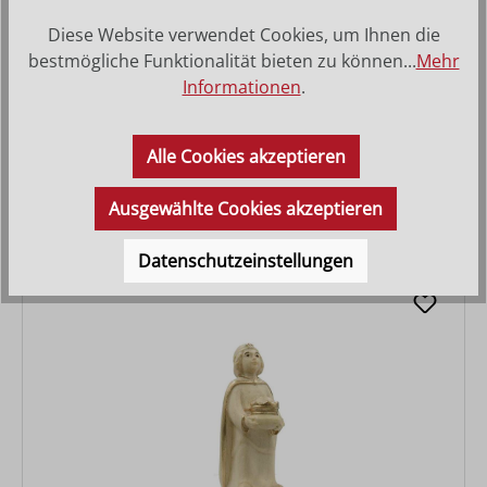
Diese Website verwendet Cookies, um Ihnen die
bestmögliche Funktionalität bieten zu können...
Mehr
Informationen
.
Hl. 3 Könige
Alle Cookies akzeptieren
Varianten ab
86,00 €
Regulärer Preis:
148,00 €
Ausgewählte Cookies akzeptieren
Datenschutzeinstellungen