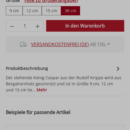
auswählen
Größe
Hilfe zu Größenangaben
9 cm
12 cm
15 cm
38 cm
Produkt Anzahl: Gib den gewünschten Wer
In den Warenkorb
VERSANDKOSTENFREI (DE)
AB 150,-*
Produktbeschreibung
Der stehende König Caspar aus der Rudolf Krippe wird aus
Bergahornholz geschnitzt und ist in Größe 9 cm, 12 cm
und 15 cm lie…
Mehr
Beispiele für passende Artikel