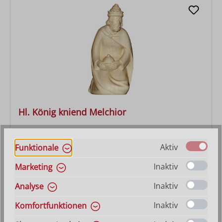
Hl. König kniend Melchior
Varianten ab
28,80 €
Aktiv
Funktionale
Regulärer Preis:
574,00 €
Inaktiv
Marketing
Inaktiv
Analyse
Inaktiv
Komfortfunktionen