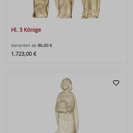
Hl. 3 Könige
Varianten ab
86,00 €
Regulärer Preis:
1.723,00 €