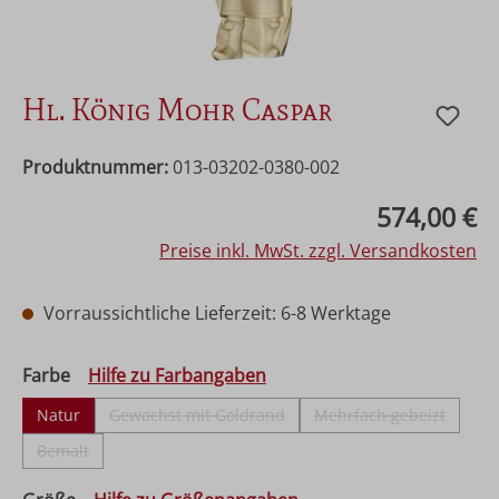
Hl. König Mohr Caspar
Produktnummer:
013-03202-0380-002
Regulärer Preis:
574,00 €
Preise inkl. MwSt. zzgl. Versandkosten
Vorraussichtliche Lieferzeit: 6-8 Werktage
auswählen
Farbe
Hilfe zu Farbangaben
Natur
Gewachst mit Goldrand
Mehrfach gebeizt
(Diese Option ist zurzeit nicht verfügbar.)
(Diese Option ist zu
Bemalt
(Diese Option ist zurzeit nicht verfügbar.)