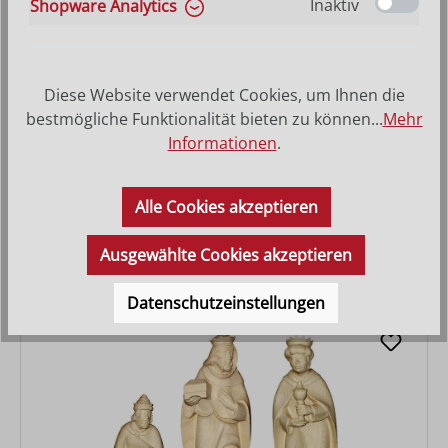
Inaktiv
Shopware Analytics
Diese Website verwendet Cookies, um Ihnen die
bestmögliche Funktionalität bieten zu können...
Mehr
Informationen
.
Hl. König Weiss Balthasar
Alle Cookies akzeptieren
Varianten ab
28,80 €
Regulärer Preis:
574,00 €
Ausgewählte Cookies akzeptieren
Datenschutzeinstellungen