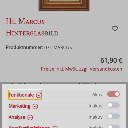
Hl. Marcus -
Hinterglasbild
Produktnummer:
071-MARCUS
Regulärer Preis:
61,90 €
Preise inkl. MwSt. zzgl. Versandkosten
1 x Sofort verfügbar, Lieferzeit: 1-3 Werktage
ansonsten Vorraussichtlich lieferbar ab 21. August
Aktiv
Funktionale
2026
Inaktiv
Marketing
Produkt Anzahl: Gib den gewünschten Wer
In den Warenkorb
Inaktiv
Analyse