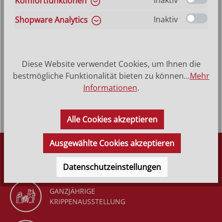
Inaktiv
Komfortfunktionen
VERSANDKOSTENFREI (DE)
AB 150,-*
Inaktiv
Shopware Analytics
Produktbeschreibung
Diese Website verwendet Cookies, um Ihnen die
Heiliger Marcus - Hinterglasbild, Patronatsbild,
bestmögliche Funktionalität bieten zu können...
Mehr
Namenspatron mit Heiligenname, Hinterglasmalerei
Informationen
.
Rahmen aus Echtholz…
Mehr
Alle Cookies akzeptieren
Ausgewählte Cookies akzeptieren
DÜRR KRIPPEN
SEIT 1977
Datenschutzeinstellungen
GANZJÄHRIGE
KRIPPENAUSSTELLUNG