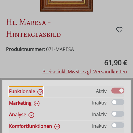
Hl. Maresa -
Hinterglasbild
Produktnummer:
071-MARESA
Regulärer Preis:
61,90 €
Preise inkl. MwSt. zzgl. Versandkosten
Vorraussichtlich lieferbar ab 21. August 2026
Aktiv
Funktionale
Inaktiv
Marketing
Produkt Anzahl: Gib den gewünschten Wer
In den Warenkorb
Inaktiv
Analyse
Inaktiv
VERSANDKOSTENFREI (DE)
AB 150,-*
Komfortfunktionen