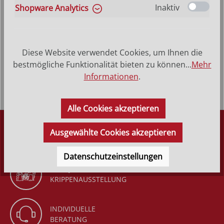
Inaktiv
Shopware Analytics
Produktbeschreibung
Heilige Maresa - Hinterglasbild, Patronatsbild,
Diese Website verwendet Cookies, um Ihnen die
Namenspatron mit Heiligenname, Hinterglasmalerei
bestmögliche Funktionalität bieten zu können...
Mehr
Rahmen aus Echtholz &ndash…
Mehr
Informationen
.
Alle Cookies akzeptieren
DÜRR KRIPPEN
Ausgewählte Cookies akzeptieren
SEIT 1977
Datenschutzeinstellungen
GANZJÄHRIGE
KRIPPENAUSSTELLUNG
INDIVIDUELLE
BERATUNG