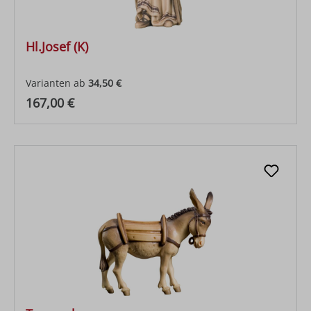
Hl.Josef (K)
Varianten ab
34,50 €
Regulärer Preis:
167,00 €