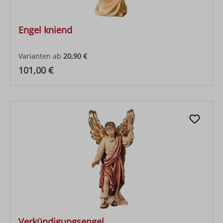
Engel kniend
Varianten ab
20,90 €
Regulärer Preis:
101,00 €
Verkündigungsengel