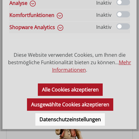
Inaktiv
Analyse
Inaktiv
Komfortfunktionen
Inaktiv
Shopware Analytics
Diese Website verwendet Cookies, um Ihnen die
Herbergsuche 5t.
bestmögliche Funktionalität bieten zu können...
Mehr
Informationen
.
Varianten ab
144,00 €
Regulärer Preis:
670,00 €
Alle Cookies akzeptieren
Ausgewählte Cookies akzeptieren
Datenschutzeinstellungen