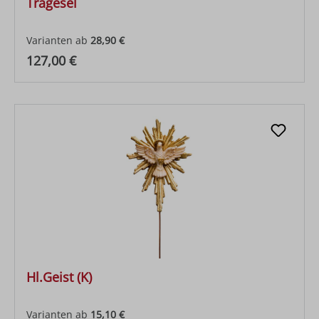
Tragesel
Varianten ab
28,90 €
Regulärer Preis:
127,00 €
Hl.Geist (K)
Varianten ab
15,10 €