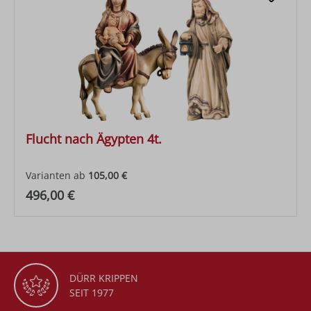
Flucht nach Ägypten 4t.
Varianten ab
105,00 €
Regulärer Preis:
496,00 €
DÜRR KRIPPEN
SEIT 1977