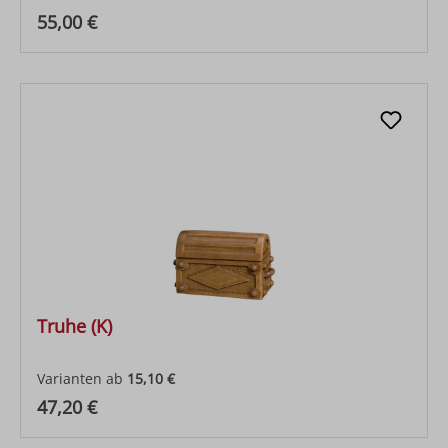
Regulärer Preis:
55,00 €
Truhe (K)
Varianten ab
15,10 €
Regulärer Preis:
47,20 €