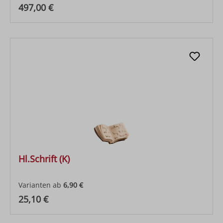
Regulärer Preis:
497,00 €
Hl.Schrift (K)
Varianten ab
6,90 €
Regulärer Preis:
25,10 €