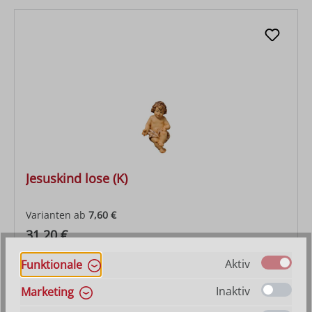
Jesuskind lose (K)
Varianten ab
7,60 €
Regulärer Preis:
31,20 €
Aktiv
Funktionale
Inaktiv
Marketing