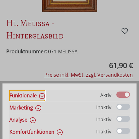
Hl. Melissa -
Hinterglasbild
Produktnummer:
071-MELISSA
Regulärer Preis:
61,90 €
Preise inkl. MwSt. zzgl. Versandkosten
Vorraussichtlich lieferbar ab 21. August 2026
Aktiv
Funktionale
Inaktiv
Marketing
Produkt Anzahl: Gib den gewünschten Wer
In den Warenkorb
Inaktiv
Analyse
Inaktiv
VERSANDKOSTENFREI (DE)
AB 150,-*
Komfortfunktionen