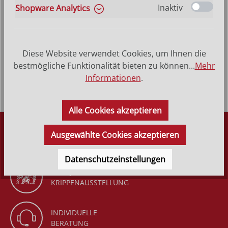
Inaktiv
Shopware Analytics
Produktbeschreibung
Heilige Melissa - Hinterglasbild, Patronatsbild,
Diese Website verwendet Cookies, um Ihnen die
Namenspatron mit Heiligenname, Hinterglasmalerei
bestmögliche Funktionalität bieten zu können...
Mehr
Rahmen aus Echtholz &ndas…
Mehr
Informationen
.
Alle Cookies akzeptieren
DÜRR KRIPPEN
Ausgewählte Cookies akzeptieren
SEIT 1977
Datenschutzeinstellungen
GANZJÄHRIGE
KRIPPENAUSSTELLUNG
INDIVIDUELLE
BERATUNG