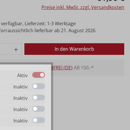
Preise inkl. MwSt. zzgl. Versandkosten
 verfügbar, Lieferzeit: 1-3 Werktage
rraussichtlich lieferbar ab 21. August 2026
 Anzahl: Gib den gewünschten Wert ein o
In den Warenkorb
VERSANDKOSTENFREI (DE)
AB 150,-*
Aktiv
Inaktiv
Inaktiv
Inaktiv
Inaktiv