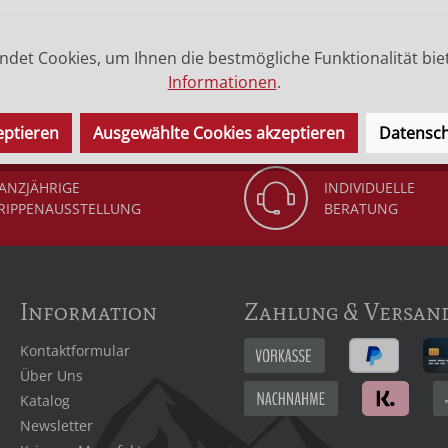
det Cookies, um Ihnen die bestmögliche Funktionalität bie
 (Legende) des Heiligen.
Informationen
.
eptieren
Ausgewählte Cookies akzeptieren
Datensch
ANZJÄHRIGE
INDIVIDUELLE
RIPPENAUSSTELLUNG
BERATUNG
Information
Zahlung & Versan
Kontaktformular
Über Uns
Katalog
Newsletter