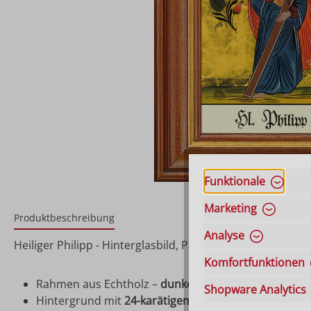
Funktionale
Marketing
Produktbeschreibung
Analyse
Heiliger Philipp - Hinterglasbild, Patronatsbild, Namens
Komfortfunktionen
Rahmen aus Echtholz –
dunkelbraun gebeizt
Shopware Analytics
Hintergrund mit
24-karätigem Blattgold
hinterlegt