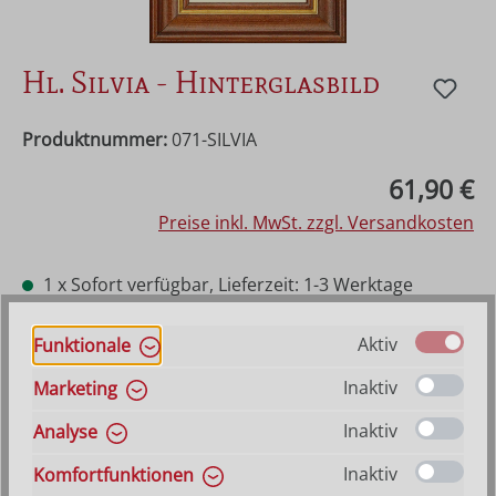
Hl. Silvia - Hinterglasbild
Produktnummer:
071-SILVIA
Regulärer Preis:
61,90 €
Preise inkl. MwSt. zzgl. Versandkosten
1 x Sofort verfügbar, Lieferzeit: 1-3 Werktage
ansonsten Vorraussichtlich lieferbar ab 21. August
2026
Aktiv
Funktionale
Inaktiv
Marketing
Produkt Anzahl: Gib den gewünschten Wer
In den Warenkorb
Inaktiv
Analyse
Inaktiv
Komfortfunktionen
VERSANDKOSTENFREI (DE)
AB 150,-*