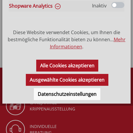
Inaktiv
Shopware Analytics
Produktbeschreibung
Heilige Silvia - Hinterglasbild, Patronatsbild,
Diese Website verwendet Cookies, um Ihnen die
Namenspatron mit Heiligenname, Hinterglasmalerei
bestmögliche Funktionalität bieten zu können...
Mehr
Rahmen aus Echtholz &…
Mehr
Informationen
.
Alle Cookies akzeptieren
DÜRR KRIPPEN
Ausgewählte Cookies akzeptieren
SEIT 1977
Datenschutzeinstellungen
GANZJÄHRIGE
KRIPPENAUSSTELLUNG
INDIVIDUELLE
BERATUNG