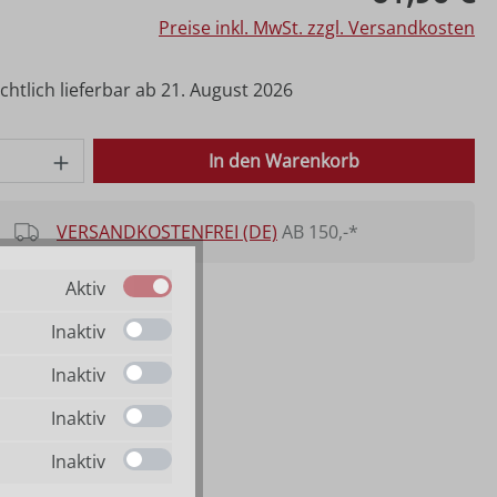
Preise inkl. MwSt. zzgl. Versandkosten
htlich lieferbar ab 21. August 2026
 Anzahl: Gib den gewünschten Wert ein o
In den Warenkorb
VERSANDKOSTENFREI (DE)
AB 150,-*
Aktiv
Inaktiv
Inaktiv
Inaktiv
Inaktiv