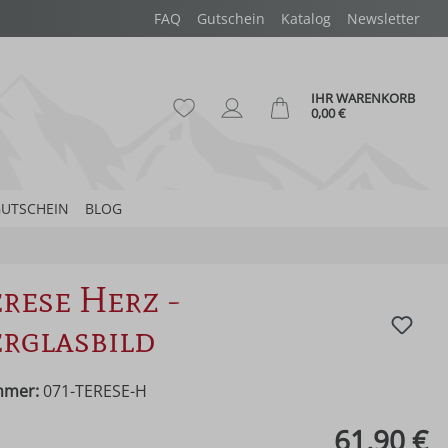
FAQ
Gutschein
Katalog
Newsletter
IHR WARENKORB
Du hast 0 Produkte auf dem Merk
Ware
0,00 €
UTSCHEIN
BLOG
erese Herz -
rglasbild
mmer:
071-TERESE-H
eis:
61,90 €