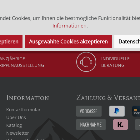
det Cookies, um Ihnen die bestmögliche Funktionalität bie
 (Legende) der Heiligen.
Informationen
.
eptieren
Ausgewählte Cookies akzeptieren
Datensch
ANZJÄHRIGE
INDIVIDUELLE
RIPPENAUSSTELLUNG
BERATUNG
Information
Zahlung & Versan
Kontaktformular
Über Uns
Katalog
Newsletter