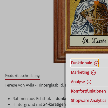
Funktionale
Marketing
Produktbeschreibung
Analyse
Terese von Avila - Hinterglasbild, Patronatsbild, Namen
Komfortfunktionen
Rahmen aus Echtholz –
dunkelbraun gebeizt
Shopware Analytics
Hintergrund mit
24-karätigem Blattgold
hinterlegt