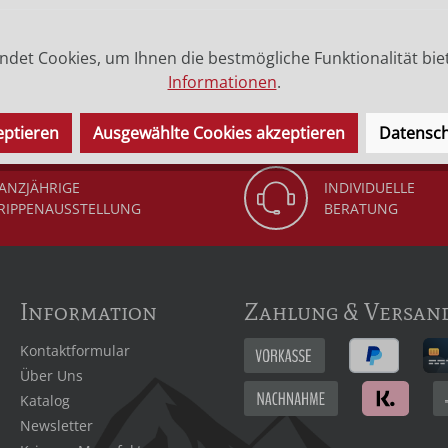
det Cookies, um Ihnen die bestmögliche Funktionalität bie
 (Legende) der Heiligen.
Informationen
.
eptieren
Ausgewählte Cookies akzeptieren
Datensch
ANZJÄHRIGE
INDIVIDUELLE
RIPPENAUSSTELLUNG
BERATUNG
Information
Zahlung & Versan
Kontaktformular
Über Uns
Katalog
Newsletter