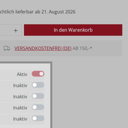
htlich lieferbar ab 21. August 2026
 Anzahl: Gib den gewünschten Wert ein o
In den Warenkorb
VERSANDKOSTENFREI (DE)
AB 150,-*
Aktiv
Inaktiv
Inaktiv
Inaktiv
Inaktiv