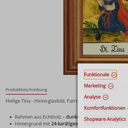
Funktionale
Marketing
Produktbeschreibung
Analyse
Heilige Tina - Hinterglasbild, Patronatsbild, Namenspat
Komfortfunktionen
Rahmen aus Echtholz –
dunkelbraun gebeizt
Shopware Analytics
Hintergrund mit
24-karätigem Blattgold
hinterlegt