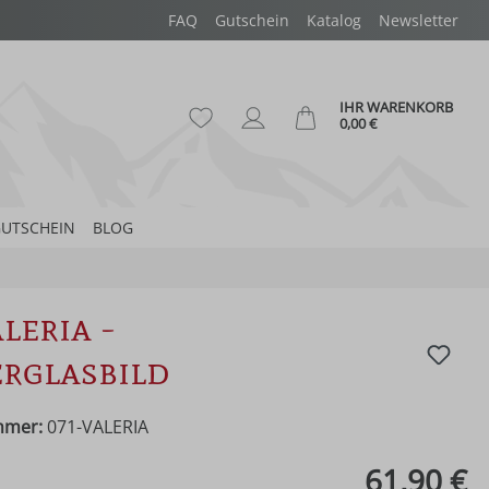
FAQ
Gutschein
Katalog
Newsletter
IHR WARENKORB
Du hast 0 Produkte auf dem Merk
Ware
0,00 €
UTSCHEIN
BLOG
leria -
rglasbild
mmer:
071-VALERIA
eis:
61,90 €