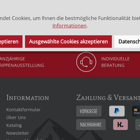
det Cookies, um Ihnen die bestmögliche Funktionalität bie
 (Legende) der Heiligen.
Informationen
.
eptieren
Ausgewählte Cookies akzeptieren
Datensch
ANZJÄHRIGE
INDIVIDUELLE
RIPPENAUSSTELLUNG
BERATUNG
Information
Zahlung & Versan
Kontaktformular
Über Uns
Katalog
Newsletter