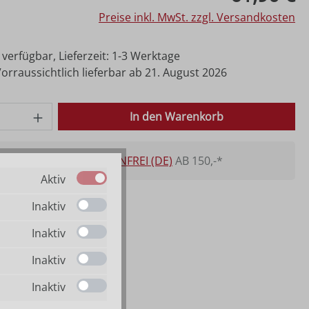
Preise inkl. MwSt. zzgl. Versandkosten
 verfügbar, Lieferzeit: 1-3 Werktage
rraussichtlich lieferbar ab 21. August 2026
 Anzahl: Gib den gewünschten Wert ein o
In den Warenkorb
VERSANDKOSTENFREI (DE)
AB 150,-*
Aktiv
Inaktiv
Inaktiv
Inaktiv
Inaktiv