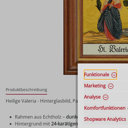
Funktionale
Marketing
Produktbeschreibung
Analyse
Heilige Valeria - Hinterglasbild, Patronatsbild, Namensp
Komfortfunktionen
Rahmen aus Echtholz –
dunkelbraun gebeizt
Shopware Analytics
Hintergrund mit
24-karätigem Blattgold
hinterlegt