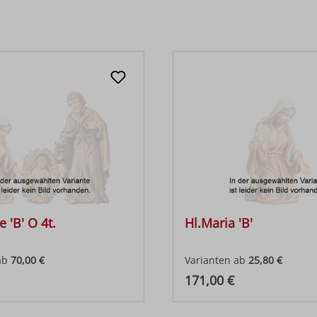
e 'B' O 4t.
Hl.Maria 'B'
ab
70,00 €
Varianten ab
25,80 €
 Preis:
Regulärer Preis:
171,00 €