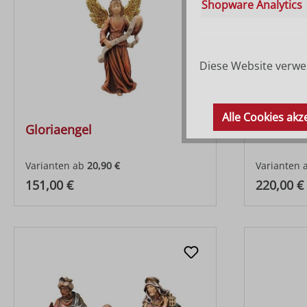
Shopware Analytics
Diese Website verwen
Alle Cookies akz
Gloriaengel
Verkünd
Varianten ab
20,90 €
Varianten 
Regulärer Preis:
Regulärer
151,00 €
220,00 €