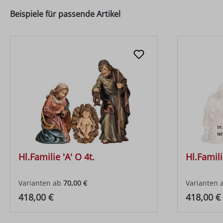
Beispiele für passende Artikel
Hl.Familie 'A' O 4t.
Hl.Famili
Varianten ab
70,00 €
Varianten 
Regulärer Preis:
Regulärer
418,00 €
418,00 €