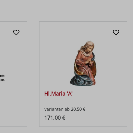
Hl.Maria 'A'
Varianten ab
20,50 €
Regulärer Preis:
171,00 €