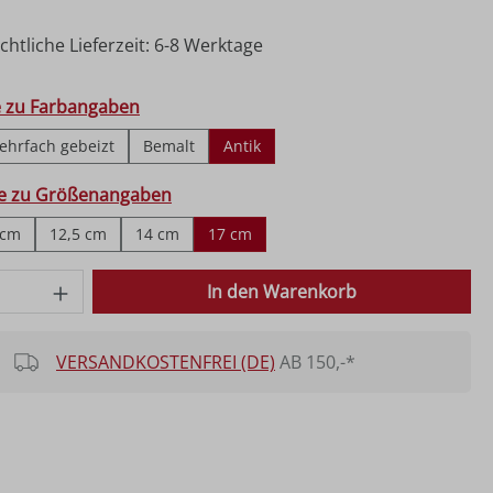
htliche Lieferzeit: 6-8 Werktage
hlen
e zu Farbangaben
ehrfach gebeizt
Bemalt
Antik
ählen
fe zu Größenangaben
 cm
12,5 cm
14 cm
17 cm
 Anzahl: Gib den gewünschten Wert ein o
In den Warenkorb
VERSANDKOSTENFREI (DE)
AB 150,-*