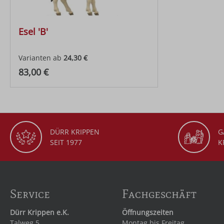
Esel 'B'
Varianten ab
24,30 €
Regulärer Preis:
83,00 €
DÜRR KRIPPEN
G
SEIT 1977
K
Service
Fachgeschäft
Dürr Krippen e.K.
Öffnungszeiten
Talweg 5
Montag bis Freitag