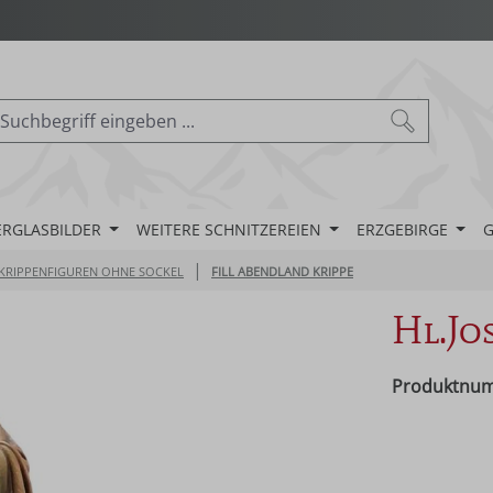
ERGLASBILDER
WEITERE SCHNITZEREIEN
ERZGEBIRGE
G
|
KRIPPENFIGUREN OHNE SOCKEL
FILL ABENDLAND KRIPPE
Hl.Jos
Produktnu
Regulärer Pr