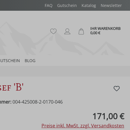
FAQ
Gutschein
Katalog
Newsletter
IHR WARENKORB
Du hast 0 Produkte auf dem Merk
Ware
0,00 €
UTSCHEIN
BLOG
ef 'B'
mmer:
004-425008-2-0170-046
eis:
171,00 €
Preise inkl. MwSt. zzgl. Versandkosten