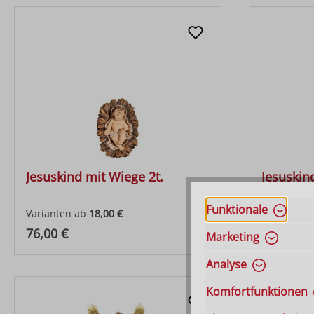
Jesuskind mit Wiege 2t.
Jesuskin
Funktionale
Varianten ab
18,00 €
Varianten 
Regulärer Preis:
Regulärer
76,00 €
77,00 €
Marketing
Analyse
Komfortfunktionen