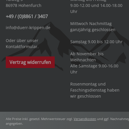
86978 Hohenfurch
9.00-12.00 und 14.00-18.00
Uhr
+49 / (0)8861 / 3407
Mittwoch Nachmittag
info@duerr-krippen.de
ganzjährig geschlossen
Oder über unser
Samstag 9.00 bis 12.00 Uhr
Kontaktformular
.
Ab November bis
Weihnachten
Vertrag widerrufen
Alle Samstage 9.00-16.00
Uhr
Rosenmontag und
Faschingsdienstag haben
wir geschlossen
Alle Preise inkl. gesetzl. Mehrwertsteuer zzgl.
Versandkosten
und ggf. Nachnahmeg
angegeben.