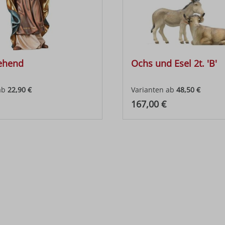
tehend
Ochs und Esel 2t. 'B'
ab
22,90 €
Varianten ab
48,50 €
 Preis:
Regulärer Preis:
167,00 €