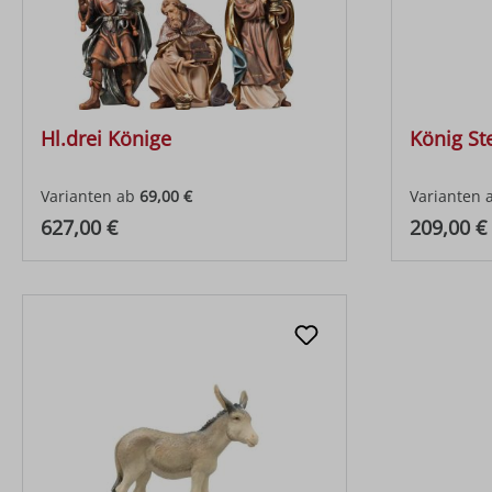
Hl.drei Könige
König S
Varianten ab
69,00 €
Varianten 
Regulärer Preis:
Regulärer
627,00 €
209,00 €