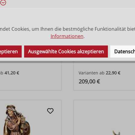
det Cookies, um Ihnen die bestmögliche Funktionalität bie
Informationen
.
eptieren
Ausgewählte Cookies akzeptieren
Datensch
igungsengel
König Mohr
ab
41,20 €
Varianten ab
22,90 €
 Preis:
Regulärer Preis:
209,00 €