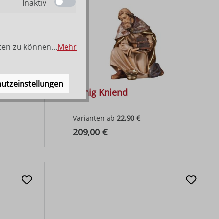
Inaktiv
ten zu können...
Mehr
utzeinstellungen
König Kniend
Varianten ab
22,90 €
Regulärer Preis:
209,00 €