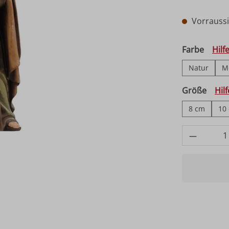
Vorraussic
auswä
Farbe
Hilf
Natur
M
ausw
Größe
Hil
8 cm
10
Produkt