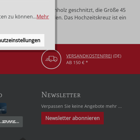
bis 30 cm aus Bergahornholz geschnitzt, die Größe 45
ten zu können...
Mehr
itte des Kreuzes befinden. Das Hochzeitskreuz ist ein
eiten.
utzeinstellungen
VERSANDKOSTENFREI
(DE)
AB 150 € *
d
Newsletter
Verpassen Sie keine Angebote mehr ...
Newsletter abonnieren