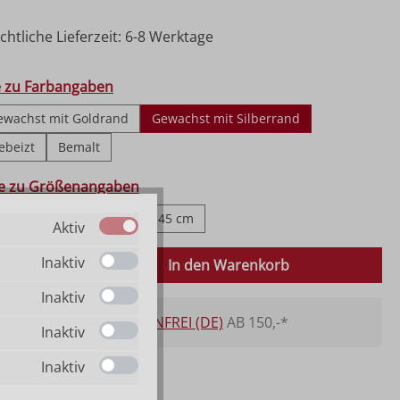
htliche Lieferzeit: 6-8 Werktage
hlen
e zu Farbangaben
ewachst mit Goldrand
Gewachst mit Silberrand
ebeizt
Bemalt
ählen
fe zu Größenangaben
 cm
23 cm
30 cm
45 cm
Aktiv
 Anzahl: Gib den gewünschten Wert ein o
Inaktiv
In den Warenkorb
Inaktiv
VERSANDKOSTENFREI (DE)
AB 150,-*
Inaktiv
Inaktiv