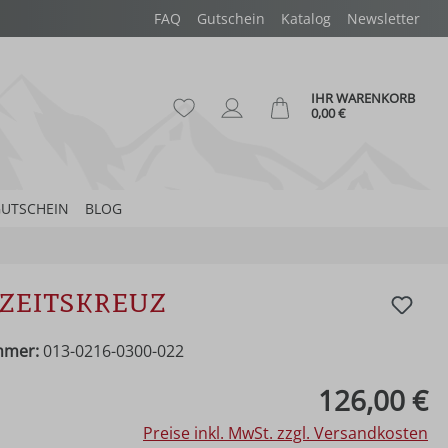
FAQ
Gutschein
Katalog
Newsletter
IHR WARENKORB
Du hast 0 Produkte auf dem Merk
Ware
0,00 €
UTSCHEIN
BLOG
zeitskreuz
mmer:
013-0216-0300-022
eis:
126,00 €
Preise inkl. MwSt. zzgl. Versandkosten