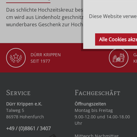
Das schlichte Hochzeitskreuz besticht durch seine Einfa
Diese Website verwen
cm wird aus Lindenholz geschnitzt. Das Besondere sind d
wunderbares Geschenk zur Hochzeit, möge es das Braut
Alle Cookies akz
DÜRR KRIPPEN
G
SEIT 1977
K
Service
Fachgeschäft
Dürr Krippen e.K.
Öffnungszeiten
Talweg 5
Montag bis Freitag
86978 Hohenfurch
9.00-12.00 und 14.00-18.00
Uhr
+49 / (0)8861 / 3407
Mittwoch Nachmittag