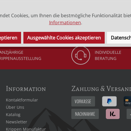
chheit und die minimale Farbgebung. Es ist von Größe 9 cm 
det Cookies, um Ihnen die bestmögliche Funktionalität bie
ie beiden feinen Eheringe aus Messing, welche sich in der M
Informationen
.
paar mit Gottes Segen durch das gemeinsam Eheleben begl
eptieren
Ausgewählte Cookies akzeptieren
Datensch
ANZJÄHRIGE
INDIVIDUELLE
RIPPENAUSSTELLUNG
BERATUNG
Information
Zahlung & Versan
Kontaktformular
Über Uns
Katalog
Newsletter
Krippen Manufaktur