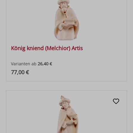
König kniend (Melchior) Artis
Varianten ab
26,40 €
Regulärer Preis:
77,00 €