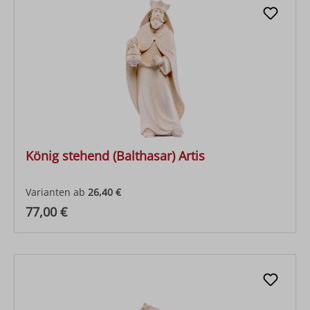
König stehend (Balthasar) Artis
Varianten ab
26,40 €
Regulärer Preis:
77,00 €