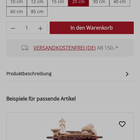
10 cm
12 cm
15 cm
20 cm
30 cm
40 cm
60 cm
85 cm
Produkt Anzahl: Gib den gewünschten Wer
In den Warenkorb
VERSANDKOSTENFREI (DE)
AB 150,-*
Produktbeschreibung
Beispiele für passende Artikel