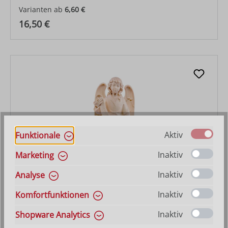
Varianten ab
6,60 €
Regulärer Preis:
16,50 €
Aktiv
Funktionale
Inaktiv
Marketing
Inaktiv
Analyse
Gloriaengel Artis
Inaktiv
Komfortfunktionen
Varianten ab
25,10 €
Inaktiv
Shopware Analytics
Regulärer Preis:
66,00 €