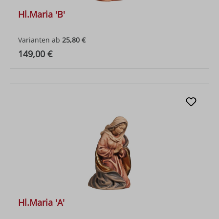
Hl.Maria 'B'
Varianten ab
25,80 €
Regulärer Preis:
149,00 €
Hl.Maria 'A'