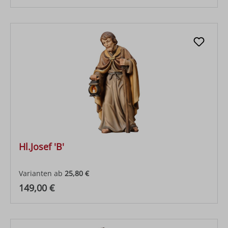
Hl.Josef 'B'
Varianten ab
25,80 €
Regulärer Preis:
149,00 €