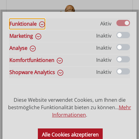
Aktiv
Funktionale
Inaktiv
Marketing
Inaktiv
Analyse
Engel kniend
Inaktiv
Komfortfunktionen
Varianten ab
20,90 €
Inaktiv
Shopware Analytics
Regulärer Preis:
101,00 €
Diese Website verwendet Cookies, um Ihnen die
bestmögliche Funktionalität bieten zu können...
Mehr
Informationen
.
Alle Cookies akzeptieren