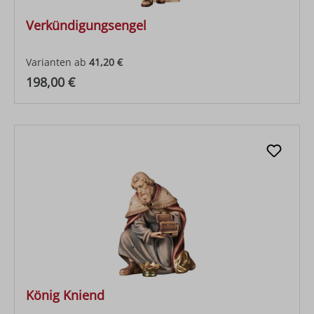
Verkündigungsengel
Varianten ab
41,20 €
Regulärer Preis:
198,00 €
König Kniend