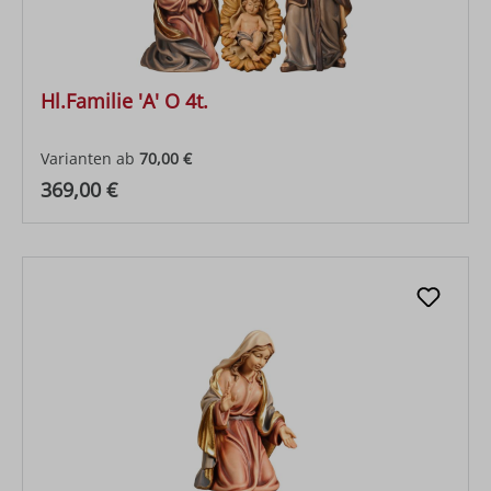
Hl.Familie 'A' O 4t.
Varianten ab
70,00 €
Regulärer Preis:
369,00 €