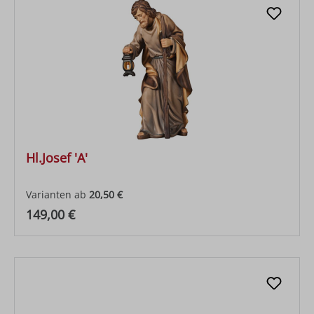
Hl.Josef 'A'
Varianten ab
20,50 €
Regulärer Preis:
149,00 €