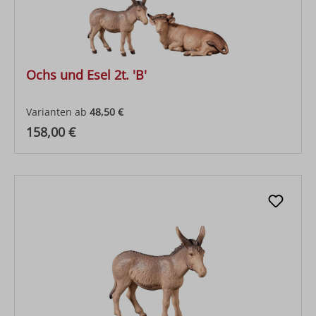
Ochs und Esel 2t. 'B'
Varianten ab
48,50 €
Regulärer Preis:
158,00 €