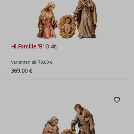
Hl.Familie 'B' O 4t.
Varianten ab
70,00 €
Regulärer Preis:
369,00 €