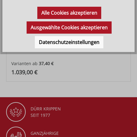
Alle Cookies akzeptieren
Ausgewählte Cookies akzeptieren
Datenschutzeinstellungen
Kamelführer
Varianten ab
37,40 €
Regulärer Preis:
1.039,00 €
DÜRR KRIPPEN
SEIT 1977
GANZJÄHRIGE