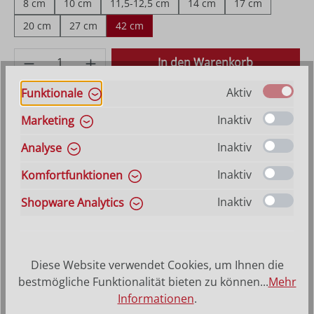
8 cm
10 cm
11,5-12,5 cm
14 cm
17 cm
20 cm
27 cm
42 cm
Produkt Anzahl: Gib den gewünschten Wer
In den Warenkorb
Aktiv
Funktionale
VERSANDKOSTENFREI (DE)
AB 150,-*
Inaktiv
Marketing
Inaktiv
Analyse
Produktbeschreibung
Inaktiv
Komfortfunktionen
Inaktiv
Shopware Analytics
Beispiele für passende Artikel
Diese Website verwendet Cookies, um Ihnen die
bestmögliche Funktionalität bieten zu können...
Mehr
Informationen
.