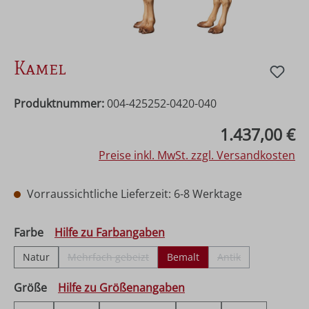
Kamel
Produktnummer:
004-425252-0420-040
Regulärer Preis:
1.437,00 €
Preise inkl. MwSt. zzgl. Versandkosten
Vorraussichtliche Lieferzeit: 6-8 Werktage
auswählen
Farbe
Hilfe zu Farbangaben
Natur
Mehrfach gebeizt
Bemalt
Antik
(Diese Option ist zurzeit nicht verfügbar.)
(Diese Option ist zurz
auswählen
Größe
Hilfe zu Größenangaben