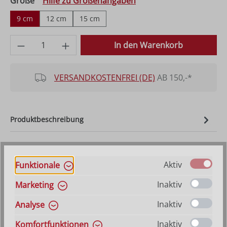
auswählen
Größe
Hilfe zu Größenangaben
9 cm
12 cm
15 cm
Produkt Anzahl: Gib den gewünschten Wer
In den Warenkorb
VERSANDKOSTENFREI (DE)
AB 150,-*
Produktbeschreibung
Beispiele für passende Artikel
Aktiv
Funktionale
Inaktiv
Marketing
Inaktiv
Analyse
Inaktiv
Komfortfunktionen