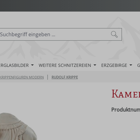
ERGLASBILDER
WEITERE SCHNITZEREIEN
ERZGEBIRGE
G
|
KRIPPENFIGUREN MODERN
RUDOLF KRIPPE
Kame
Produktnu
Regulärer Pr