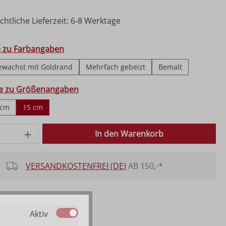
htliche Lieferzeit: 6-8 Werktage
hlen
e zu Farbangaben
ewachst mit Goldrand
Mehrfach gebeizt
Bemalt
ählen
fe zu Größenangaben
 cm
15 cm
 Anzahl: Gib den gewünschten Wert ein o
In den Warenkorb
VERSANDKOSTENFREI (DE)
AB 150,-*
Aktiv