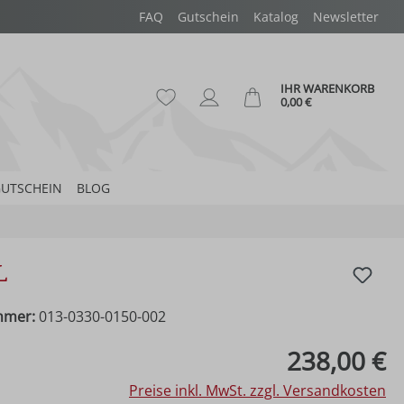
FAQ
Gutschein
Katalog
Newsletter
IHR WARENKORB
Du hast 0 Produkte auf dem Merk
Ware
0,00 €
UTSCHEIN
BLOG
l
mmer:
013-0330-0150-002
eis:
238,00 €
Preise inkl. MwSt. zzgl. Versandkosten