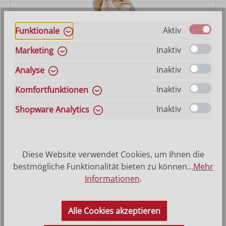
Aktiv
Funktionale
Inaktiv
Marketing
Hirt kniend
Inaktiv
Analyse
Inaktiv
Komfortfunktionen
Varianten ab
25,10 €
Regulärer Preis:
37,00 €
Inaktiv
Shopware Analytics
Diese Website verwendet Cookies, um Ihnen die
bestmögliche Funktionalität bieten zu können...
Mehr
Informationen
.
Alle Cookies akzeptieren