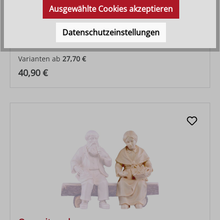
Ausgewählte Cookies akzeptieren
Hirt mit Doppelschaf
Datenschutzeinstellungen
Varianten ab
27,70 €
Regulärer Preis:
40,90 €