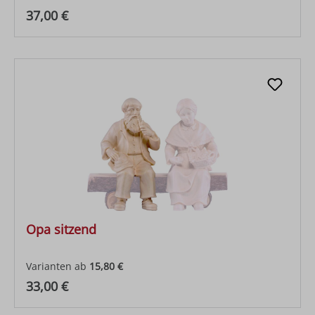
Regulärer Preis:
37,00 €
Opa sitzend
Varianten ab
15,80 €
Regulärer Preis:
33,00 €