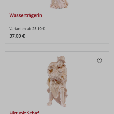
Wasserträgerin
Varianten ab
25,10 €
Regulärer Preis:
37,00 €
Hirt mit Schaf