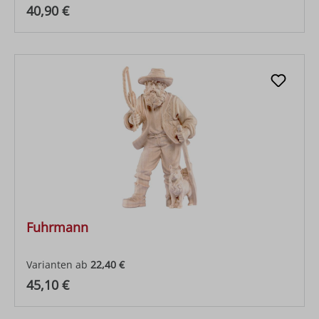
Regulärer Preis:
40,90 €
Fuhrmann
Varianten ab
22,40 €
Regulärer Preis:
45,10 €