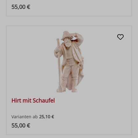
Regulärer Preis:
55,00 €
Hirt mit Schaufel
Varianten ab
25,10 €
Regulärer Preis:
55,00 €