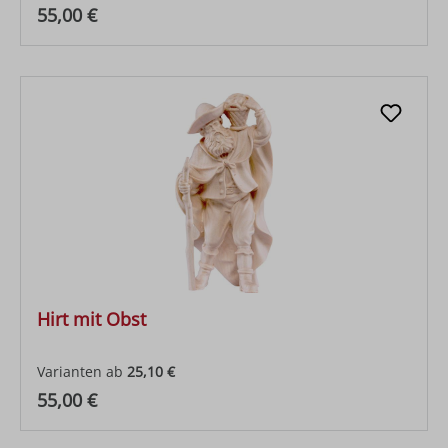
Regulärer Preis:
55,00 €
Hirt mit Obst
Varianten ab
25,10 €
Regulärer Preis:
55,00 €