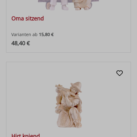
Oma sitzend
Varianten ab
15,80 €
Regulärer Preis:
48,40 €
Hirt kniend