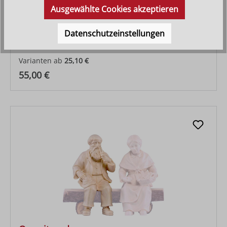
Ausgewählte Cookies akzeptieren
Hirt sitzend mit Lamm
Datenschutzeinstellungen
Varianten ab
25,10 €
Regulärer Preis:
55,00 €