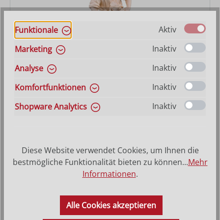
Aktiv
Funktionale
Inaktiv
Marketing
Hirt scherend
Inaktiv
Analyse
Inaktiv
Komfortfunktionen
Varianten ab
25,10 €
Regulärer Preis:
55,00 €
Inaktiv
Shopware Analytics
Diese Website verwendet Cookies, um Ihnen die
bestmögliche Funktionalität bieten zu können...
Mehr
Informationen
.
Alle Cookies akzeptieren