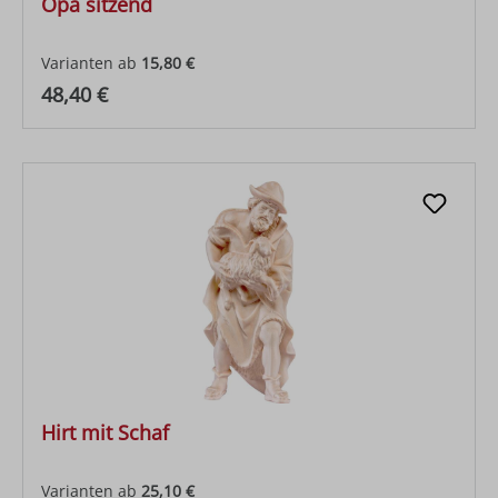
Opa sitzend
Varianten ab
15,80 €
Regulärer Preis:
48,40 €
Hirt mit Schaf
Varianten ab
25,10 €