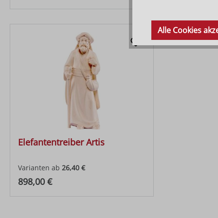
Alle Cookies akz
Elefantentreiber Artis
Varianten ab
26,40 €
Regulärer Preis:
898,00 €