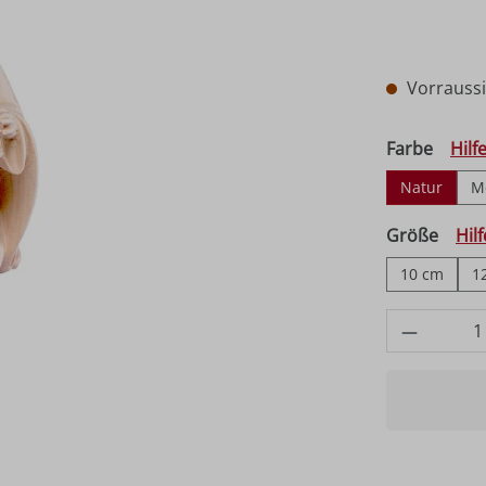
Vorraussic
auswä
Farbe
Hilf
Natur
M
ausw
Größe
Hil
10 cm
1
Produkt