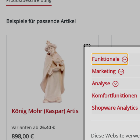
Produktbeschreibung
Beispiele für passende Artikel
Funktionale
Marketing
Analyse
Komfortfunktionen
Shopware Analytics
König Mohr (Kaspar) Artis
König st
Varianten ab
26,40 €
Varianten 
Regulärer Preis:
Regulärer
Diese Website verwen
898,00 €
898,00 €