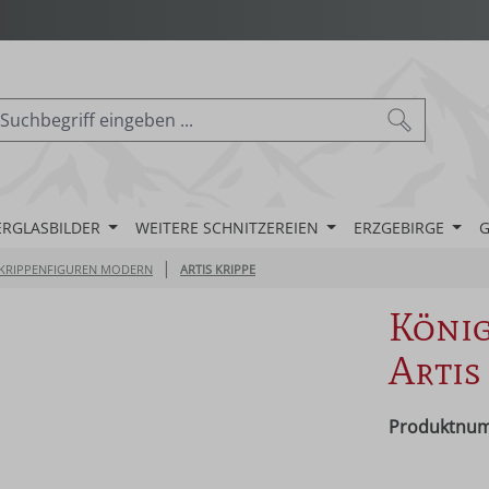
ERGLASBILDER
WEITERE SCHNITZEREIEN
ERZGEBIRGE
G
|
KRIPPENFIGUREN MODERN
ARTIS KRIPPE
König
Artis
Produktnu
Regulärer Pr