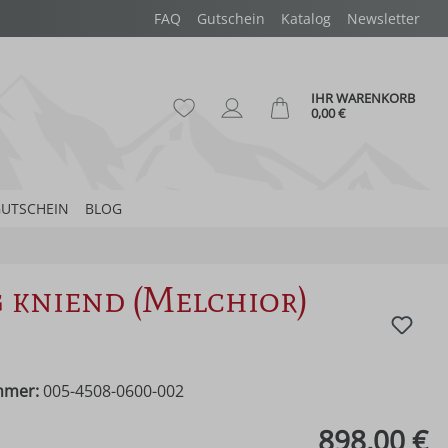
FAQ
Gutschein
Katalog
Newsletter
IHR WARENKORB
Du hast 0 Produkte auf dem Merk
Ware
0,00 €
UTSCHEIN
BLOG
 kniend (Melchior)
mmer:
005-4508-0600-002
eis:
898,00 €