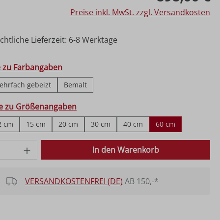
Preise inkl. MwSt. zzgl. Versandkosten
htliche Lieferzeit: 6-8 Werktage
hlen
e zu Farbangaben
ehrfach gebeizt
Bemalt
ählen
fe zu Größenangaben
2 cm
15 cm
20 cm
30 cm
40 cm
60 cm
 Anzahl: Gib den gewünschten Wert ein o
In den Warenkorb
VERSANDKOSTENFREI (DE)
AB 150,-*