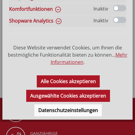
10 cm
12 cm
16 cm
20 cm
25 cm
32 cm
Inaktiv
Komfortfunktionen
50 cm
70 cm
Inaktiv
Shopware Analytics
Produkt Anzahl: Gib den gewünschten Wer
In den Warenkorb
VERSANDKOSTENFREI (DE)
AB 150,-*
Diese Website verwendet Cookies, um Ihnen die
bestmögliche Funktionalität bieten zu können...
Mehr
Informationen
.
Produktbeschreibung
Alle Cookies akzeptieren
Ausgewählte Cookies akzeptieren
DÜRR KRIPPEN
Datenschutzeinstellungen
SEIT 1977
GANZJÄHRIGE