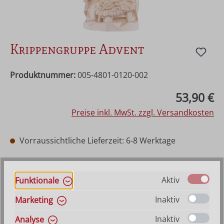
Krippengruppe Advent
Produktnummer:
005-4801-0120-002
Regulärer Preis:
53,90 €
Preise inkl. MwSt. zzgl. Versandkosten
Vorraussichtliche Lieferzeit: 6-8 Werktage
auswählen
Farbe
Hilfe zu Farbangaben
Aktiv
Funktionale
Natur
Mehrfach gebeizt
Bemalt
Echt Gold (Alt)
(Diese Option is
Inaktiv
Marketing
auswählen
Größe
Hilfe zu Größenangaben
Inaktiv
Analyse