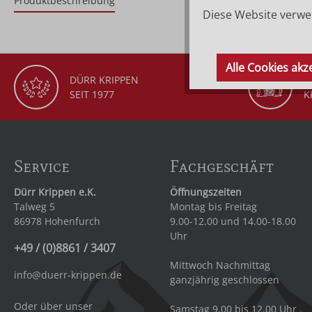
Produktbeschreibung
Diese Website verwen
Alle Cookies akz
DÜRR KRIPPEN
G
SEIT 1977
K
Service
Fachgeschäft
Dürr Krippen e.K.
Öffnungszeiten
Talweg 5
Montag bis Freitag
86978 Hohenfurch
9.00-12.00 und 14.00-18.00
Uhr
+49 / (0)8861 / 3407
Mittwoch Nachmittag
info@duerr-krippen.de
ganzjährig geschlossen
Oder über unser
Samstag 9.00 bis 12.00 Uhr