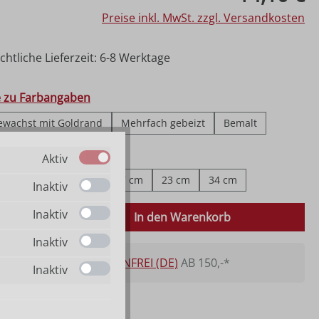
Preise inkl. MwSt. zzgl. Versandkosten
htliche Lieferzeit: 6-8 Werktage
hlen
e zu Farbangaben
ewachst mit Goldrand
Mehrfach gebeizt
Bemalt
ählen
fe zu Größenangaben
Aktiv
cm
8 cm
11 cm
17 cm
23 cm
34 cm
Inaktiv
 Anzahl: Gib den gewünschten Wert ein o
Inaktiv
In den Warenkorb
Inaktiv
VERSANDKOSTENFREI (DE)
AB 150,-*
Inaktiv