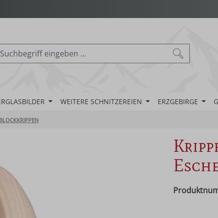
ERGLASBILDER
WEITERE SCHNITZEREIEN
ERZGEBIRGE
G
BLOCKKRIPPEN
Kripp
Esch
Produktnu
Regulärer Pr