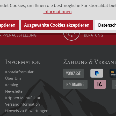
det Cookies, um Ihnen die bestmögliche Funktionalität bie
Informationen
.
eptieren
Ausgewählte Cookies akzeptieren
Datensch
ANZJÄHRIGE
INDIVIDUELLE
RIPPENAUSSTELLUNG
BERATUNG
Information
Zahlung & Versan
Kontaktformular
Über Uns
Katalog
Newsletter
Krippen Manufaktur
Versandinformation
Hinweis zu Bewertungen