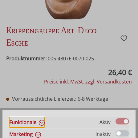
Krippengruppe Art-Deco
Esche
Produktnummer:
005-4807E-0070-025
Regulärer Preis:
26,40 €
Preise inkl. MwSt. zzgl. Versandkosten
Vorraussichtliche Lieferzeit: 6-8 Werktage
auswählen
Farbe
Hilfe zu Farbangaben
Aktiv
Funktionale
Natur
Gewachst mit Goldrand
Mehrfach gebeizt
Inaktiv
Marketing
Bemalt