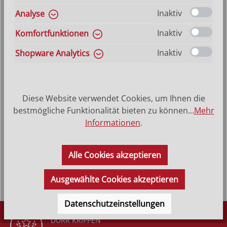
Inaktiv
Analyse
auswählen
Größe
Hilfe zu Größenangaben
Inaktiv
Komfortfunktionen
6 cm
7 cm
8 cm
11 cm
17 cm
23 cm
Inaktiv
Shopware Analytics
34 cm
Produkt Anzahl: Gib den gewünschten Wer
In den Warenkorb
Diese Website verwendet Cookies, um Ihnen die
bestmögliche Funktionalität bieten zu können...
Mehr
VERSANDKOSTENFREI (DE)
AB 150,-*
Informationen
.
Alle Cookies akzeptieren
Produktbeschreibung
Ausgewählte Cookies akzeptieren
Datenschutzeinstellungen
DÜRR KRIPPEN