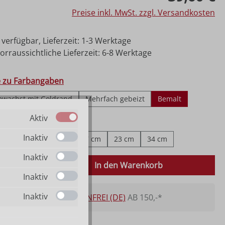
Preise inkl. MwSt. zzgl. Versandkosten
 verfügbar, Lieferzeit: 1-3 Werktage
rraussichtliche Lieferzeit: 6-8 Werktage
hlen
e zu Farbangaben
ewachst mit Goldrand
Mehrfach gebeizt
Bemalt
Aktiv
ählen
fe zu Größenangaben
Inaktiv
cm
8 cm
11 cm
17 cm
23 cm
34 cm
Inaktiv
 Anzahl: Gib den gewünschten Wert ein o
In den Warenkorb
Inaktiv
Inaktiv
VERSANDKOSTENFREI (DE)
AB 150,-*