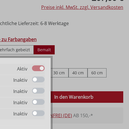
Preise inkl. MwSt. zzgl. Versandkosten
htliche Lieferzeit: 6-8 Werktage
hlen
e zu Farbangaben
ehrfach gebeizt
Bemalt
ählen
fe zu Größenangaben
Aktiv
2 cm
15 cm
20 cm
30 cm
40 cm
60 cm
Inaktiv
Inaktiv
 Anzahl: Gib den gewünschten Wert ein o
In den Warenkorb
Inaktiv
Inaktiv
VERSANDKOSTENFREI (DE)
AB 150,-*