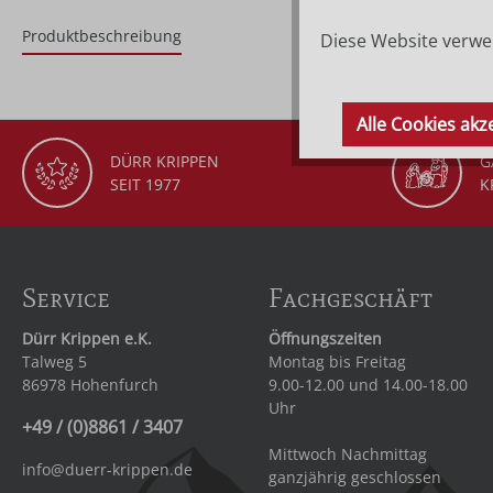
Produktbeschreibung
Diese Website verwen
Alle Cookies akz
DÜRR KRIPPEN
G
SEIT 1977
K
Service
Fachgeschäft
Dürr Krippen e.K.
Öffnungszeiten
Talweg 5
Montag bis Freitag
86978 Hohenfurch
9.00-12.00 und 14.00-18.00
Uhr
+49 / (0)8861 / 3407
Mittwoch Nachmittag
info@duerr-krippen.de
ganzjährig geschlossen