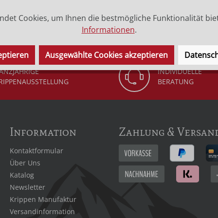
det Cookies, um Ihnen die bestmögliche Funktionalität bie
Informationen
.
eptieren
Ausgewählte Cookies akzeptieren
Datensch
ANZJÄHRIGE
INDIVIDUELLE
RIPPENAUSSTELLUNG
BERATUNG
Information
Zahlung & Versan
Kontaktformular
Über Uns
Katalog
Newsletter
Krippen Manufaktur
Versandinformation