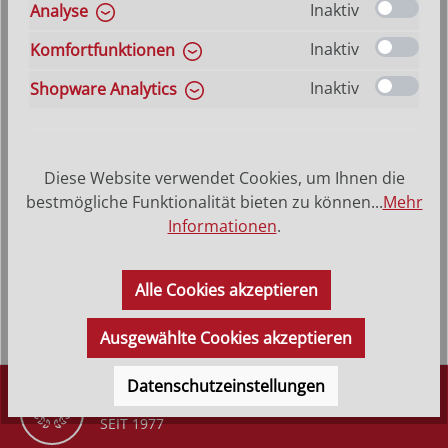
auswählen
Größe
Hilfe zu Größenangaben
Inaktiv
Analyse
10 cm
12 cm
15 cm
20 cm
30 cm
40 cm
Inaktiv
Komfortfunktionen
60 cm
85 cm
Inaktiv
Shopware Analytics
Produkt Anzahl: Gib den gewünschten Wer
In den Warenkorb
Diese Website verwendet Cookies, um Ihnen die
VERSANDKOSTENFREI (DE)
AB 150,-*
bestmögliche Funktionalität bieten zu können...
Mehr
Informationen
.
Produktbeschreibung
Alle Cookies akzeptieren
Ausgewählte Cookies akzeptieren
Datenschutzeinstellungen
DÜRR KRIPPEN
SEIT 1977