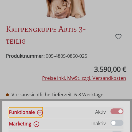
Krippengruppe Artis 3-
teilig
Produktnummer:
005-4805-0850-025
Regulärer Preis:
3.590,00 €
Preise inkl. MwSt. zzgl. Versandkosten
Vorraussichtliche Lieferzeit: 6-8 Werktage
auswählen
Farbe
Hilfe zu Farbangaben
Aktiv
Funktionale
Natur
Mehrfach gebeizt
Bemalt
Inaktiv
Marketing