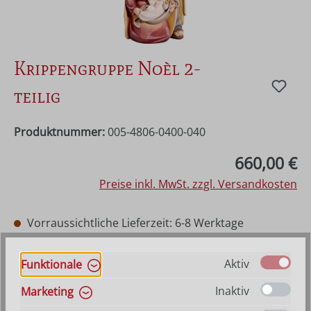
Krippengruppe Noèl 2-
teilig
Produktnummer:
005-4806-0400-040
Regulärer Preis:
660,00 €
Preise inkl. MwSt. zzgl. Versandkosten
Vorraussichtliche Lieferzeit: 6-8 Werktage
auswählen
Farbe
Hilfe zu Farbangaben
Aktiv
Funktionale
Natur
Mehrfach gebeizt
Bemalt
Inaktiv
Marketing