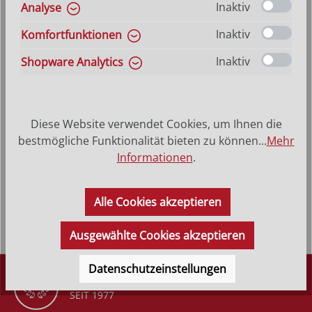
auswählen
Größe
Hilfe zu Größenangaben
Inaktiv
Analyse
10 cm
12 cm
15 cm
20 cm
30 cm
40 cm
Inaktiv
Komfortfunktionen
60 cm
Inaktiv
Shopware Analytics
Produkt Anzahl: Gib den gewünschten Wer
In den Warenkorb
Diese Website verwendet Cookies, um Ihnen die
VERSANDKOSTENFREI (DE)
AB 150,-*
bestmögliche Funktionalität bieten zu können...
Mehr
Informationen
.
Produktbeschreibung
Alle Cookies akzeptieren
Ausgewählte Cookies akzeptieren
Datenschutzeinstellungen
DÜRR KRIPPEN
SEIT 1977