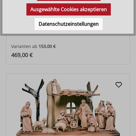
Ausgewählte Cookies akzeptieren
Datenschutzeinstellungen
Krippenset Artis mit Stall Nr. 4708 7-teilig
Varianten ab
153,00 €
Regulärer Preis:
469,00 €