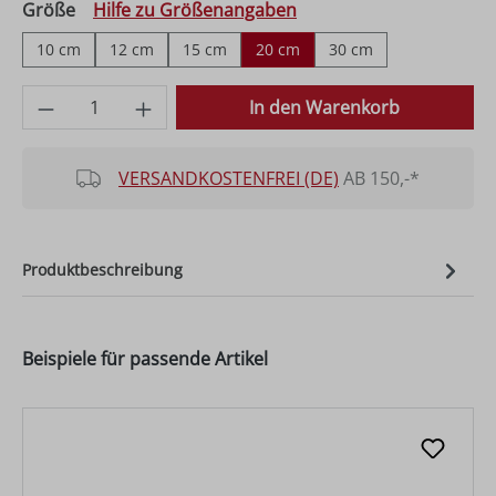
auswählen
Größe
Hilfe zu Größenangaben
10 cm
12 cm
15 cm
20 cm
30 cm
Produkt Anzahl: Gib den gewünschten Wer
In den Warenkorb
VERSANDKOSTENFREI (DE)
AB 150,-*
Produktbeschreibung
Beispiele für passende Artikel