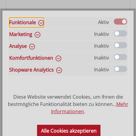
Aktiv
Funktionale
Inaktiv
Marketing
Inaktiv
Analyse
Feuerstelle Artis
Inaktiv
Komfortfunktionen
Varianten ab
10,60 €
Inaktiv
Shopware Analytics
Regulärer Preis:
33,00 €
Diese Website verwendet Cookies, um Ihnen die
bestmögliche Funktionalität bieten zu können...
Mehr
Informationen
.
Alle Cookies akzeptieren