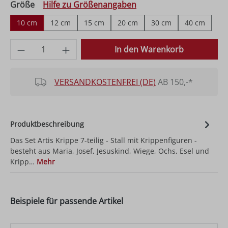
auswählen
Größe
Hilfe zu Größenangaben
10 cm
12 cm
15 cm
20 cm
30 cm
40 cm
Produkt Anzahl: Gib den gewünschten Wer
In den Warenkorb
VERSANDKOSTENFREI (DE)
AB 150,-*
Produktbeschreibung
Das Set Artis Krippe 7-teilig - Stall mit Krippenfiguren -
besteht aus Maria, Josef, Jesuskind, Wiege, Ochs, Esel und
Kripp…
Mehr
Beispiele für passende Artikel