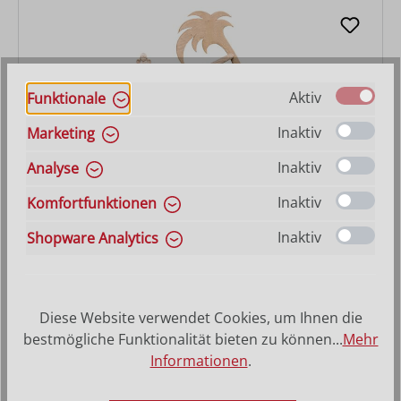
Aktiv
Funktionale
Inaktiv
Marketing
Inaktiv
Analyse
Inaktiv
Komfortfunktionen
Krippenset Artis mit Stall Nr. 4707 17-teilig
Inaktiv
Shopware Analytics
Regulärer Preis:
409,00 €
Diese Website verwendet Cookies, um Ihnen die
bestmögliche Funktionalität bieten zu können...
Mehr
Informationen
.