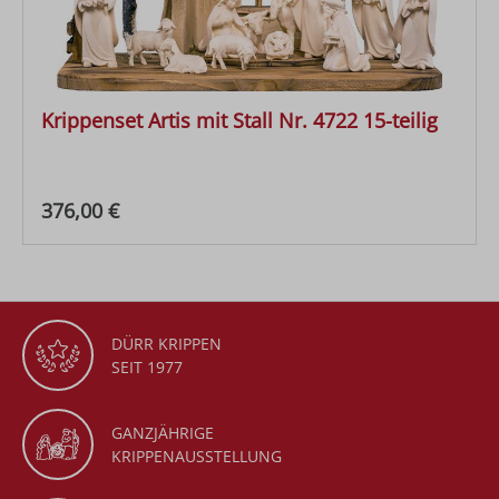
Krippenset Artis mit Stall Nr. 4722 15-teilig
Regulärer Preis:
376,00 €
DÜRR KRIPPEN
SEIT 1977
GANZJÄHRIGE
KRIPPENAUSSTELLUNG