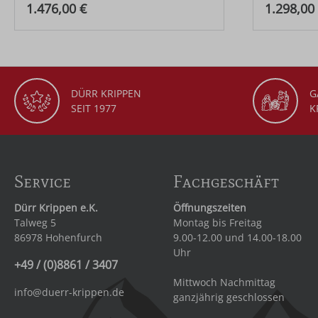
Regulärer Preis:
Regulärer
1.476,00 €
1.298,00
DÜRR KRIPPEN
G
SEIT 1977
K
Service
Fachgeschäft
Dürr Krippen e.K.
Öffnungszeiten
Talweg 5
Montag bis Freitag
86978 Hohenfurch
9.00-12.00 und 14.00-18.00
Uhr
+49 / (0)8861 / 3407
Mittwoch Nachmittag
info@duerr-krippen.de
ganzjährig geschlossen