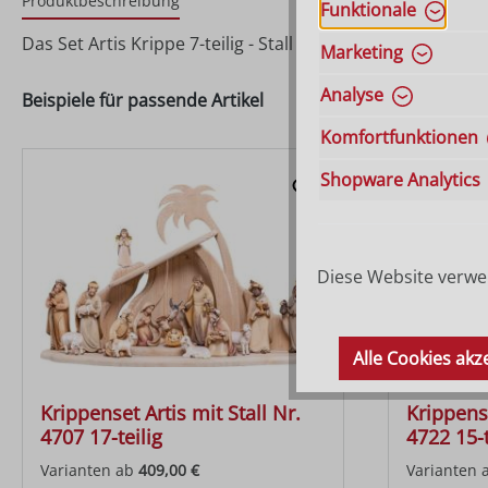
Produktbeschreibung
Funktionale
Das Set Artis Krippe 7-teilig - Stall mit Krippenfiguren - 
Marketing
Analyse
Beispiele für passende Artikel
Komfortfunktionen
Shopware Analytics
Diese Website verwen
Alle Cookies akz
Krippenset Artis mit Stall Nr.
Krippense
4707 17-teilig
4722 15-t
Varianten ab
409,00 €
Varianten 