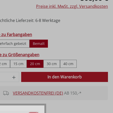
Preise inkl. MwSt. zzgl. Versandkosten
htliche Lieferzeit: 6-8 Werktage
hlen
e zu Farbangaben
ehrfach gebeizt
Bemalt
ählen
fe zu Größenangaben
2 cm
15 cm
20 cm
30 cm
40 cm
 Anzahl: Gib den gewünschten Wert ein o
In den Warenkorb
VERSANDKOSTENFREI (DE)
AB 150,-*