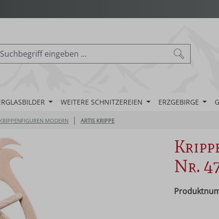
ERGLASBILDER
WEITERE SCHNITZEREIEN
ERZGEBIRGE
G
|
KRIPPENFIGUREN MODERN
ARTIS KRIPPE
Kripp
Nr. 4
Produktnu
Regulärer Pr