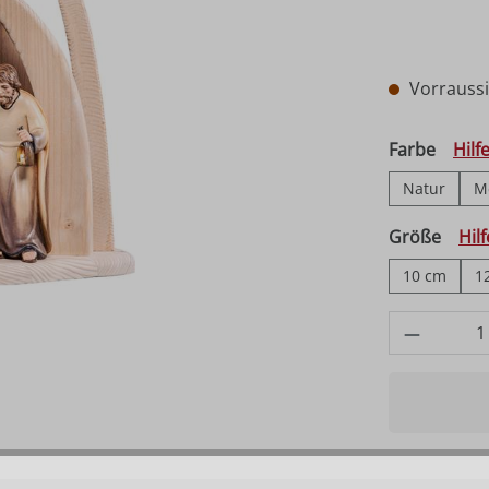
Vorraussic
auswä
Farbe
Hilf
Natur
M
ausw
Größe
Hil
10 cm
1
Produkt