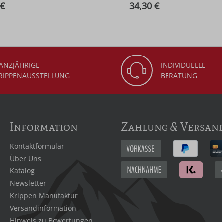
 Preis:
Regulärer Preis:
 €
34,30 €
ANZJÄHRIGE
INDIVIDUELLE
RIPPENAUSSTELLUNG
BERATUNG
Information
Zahlung & Versan
Kontaktformular
Über Uns
Katalog
Newsletter
Krippen Manufaktur
Versandinformation
Hinweis zu Bewertungen