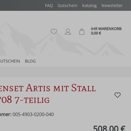
FAQ
Gutschein
Katalog
Newsletter
IHR WARENKORB
Du hast 0 Produkte auf dem Merk
Ware
0,00 €
UTSCHEIN
BLOG
enset Artis mit Stall
708 7-teilig
mmer:
005-4903-0200-040
eis:
508,00 €