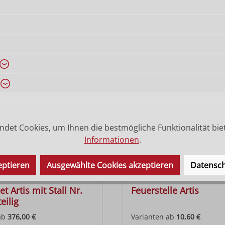
besteht aus Maria, Josef, Jesuskind, Wiege, Ochs, Esel und Krip
det Cookies, um Ihnen die bestmögliche Funktionalität bie
Informationen
.
eptieren
Ausgewählte Cookies akzeptieren
Datensch
t Artis mit Stall Nr.
Feuerstelle Artis
eilig
ab
376,00 €
Varianten ab
10,60 €