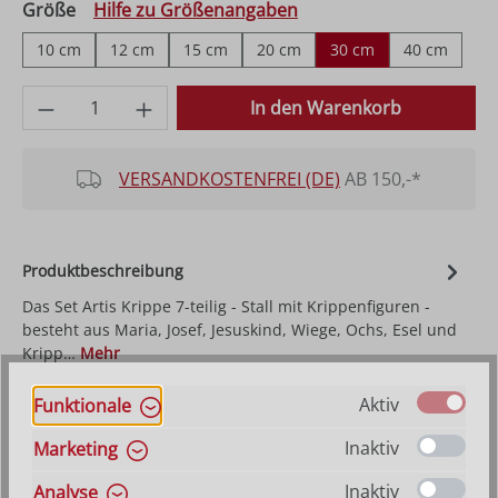
auswählen
Größe
Hilfe zu Größenangaben
10 cm
12 cm
15 cm
20 cm
30 cm
40 cm
Produkt Anzahl: Gib den gewünschten Wer
In den Warenkorb
VERSANDKOSTENFREI (DE)
AB 150,-*
Produktbeschreibung
Das Set Artis Krippe 7-teilig - Stall mit Krippenfiguren -
besteht aus Maria, Josef, Jesuskind, Wiege, Ochs, Esel und
Kripp…
Mehr
Aktiv
Funktionale
Beispiele für passende Artikel
Inaktiv
Marketing
Inaktiv
Analyse