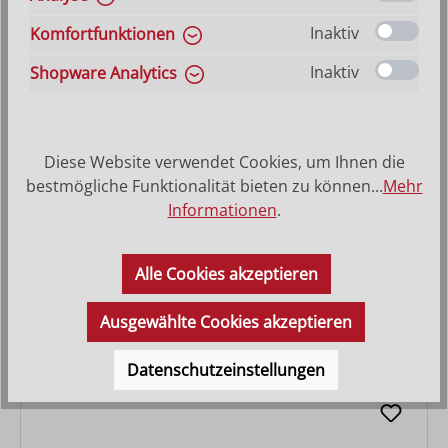
Inaktiv
Komfortfunktionen
Inaktiv
Shopware Analytics
Diese Website verwendet Cookies, um Ihnen die
bestmögliche Funktionalität bieten zu können...
Mehr
Informationen
.
Krippenset Artis mit Stall Nr. 4707 17-teilig
Alle Cookies akzeptieren
Varianten ab
409,00 €
Regulärer Preis:
2.136,00 €
Ausgewählte Cookies akzeptieren
Datenschutzeinstellungen