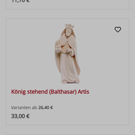
11,70 €
König stehend (Balthasar) Artis
Varianten ab
26,40 €
Regulärer Preis:
33,00 €