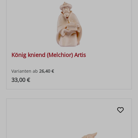
König kniend (Melchior) Artis
Varianten ab
26,40 €
Regulärer Preis:
33,00 €