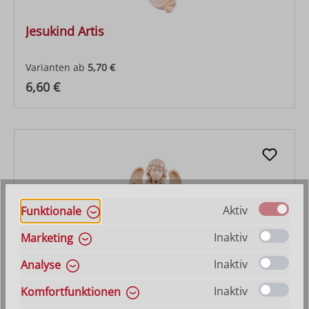
Jesukind Artis
Varianten ab
5,70 €
Regulärer Preis:
6,60 €
Aktiv
Funktionale
Inaktiv
Marketing
Inaktiv
Analyse
Inaktiv
Komfortfunktionen
Gloriaengel Artis