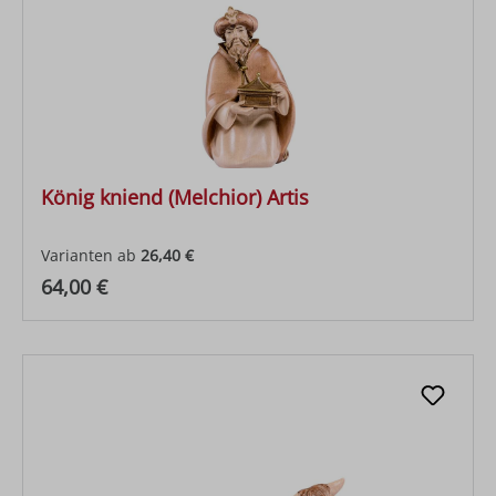
König kniend (Melchior) Artis
Varianten ab
26,40 €
Regulärer Preis:
64,00 €