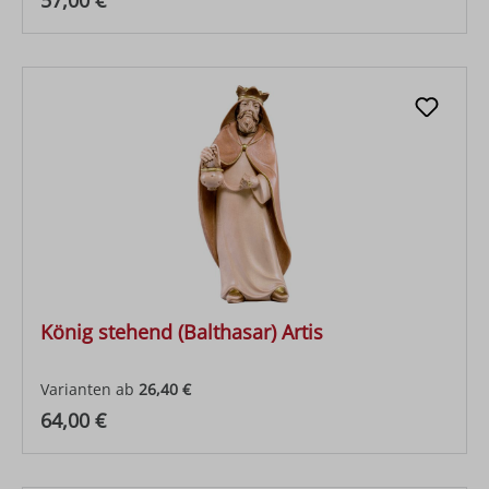
57,00 €
König stehend (Balthasar) Artis
Varianten ab
26,40 €
Regulärer Preis:
64,00 €