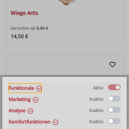
Wiege Artis
Varianten ab
6,60 €
Regulärer Preis:
14,50 €
Aktiv
Funktionale
Inaktiv
Marketing
Inaktiv
Analyse
Inaktiv
Komfortfunktionen
Engel Artis