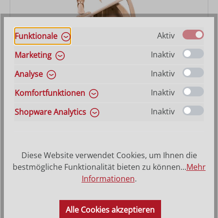
Aktiv
Funktionale
Inaktiv
Marketing
Inaktiv
Analyse
Krippenset Artis mit Stall Nr. 4707 17-teilig
Inaktiv
Komfortfunktionen
Varianten ab
409,00 €
Inaktiv
Shopware Analytics
Regulärer Preis:
524,00 €
Diese Website verwendet Cookies, um Ihnen die
bestmögliche Funktionalität bieten zu können...
Mehr
Informationen
.
Alle Cookies akzeptieren