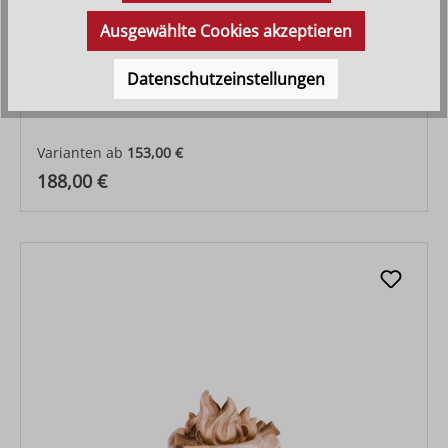
Ausgewählte Cookies akzeptieren
Datenschutzeinstellungen
Krippenset Artis mit Stall Nr. 4708 7-teilig
Varianten ab
153,00 €
Regulärer Preis:
188,00 €