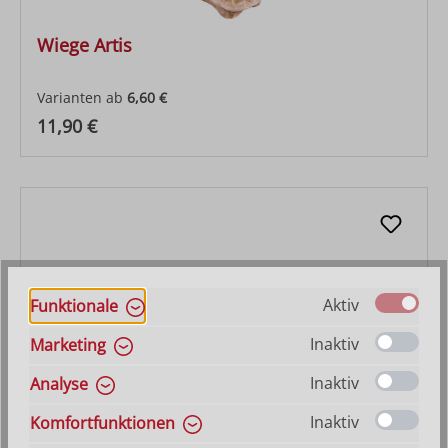
Wiege Artis
Varianten ab
6,60 €
Regulärer Preis:
11,90 €
Aktiv
Funktionale
Inaktiv
Marketing
Inaktiv
Analyse
Inaktiv
Komfortfunktionen
Engel Artis