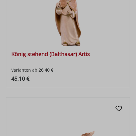
König stehend (Balthasar) Artis
Varianten ab
26,40 €
Regulärer Preis:
45,10 €