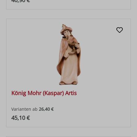
40,90 €
König Mohr (Kaspar) Artis
Varianten ab
26,40 €
Regulärer Preis:
45,10 €