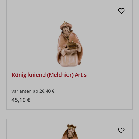
König kniend (Melchior) Artis
Varianten ab
26,40 €
Regulärer Preis:
45,10 €