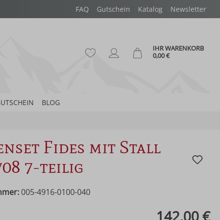
FAQ
Gutschein
Katalog
Newsletter
IHR WARENKORB
Du hast 0 Produkte auf dem Merk
Ware
0,00 €
UTSCHEIN
BLOG
enset Fides mit Stall
708 7-teilig
mmer:
005-4916-0100-040
eis:
142,00 €