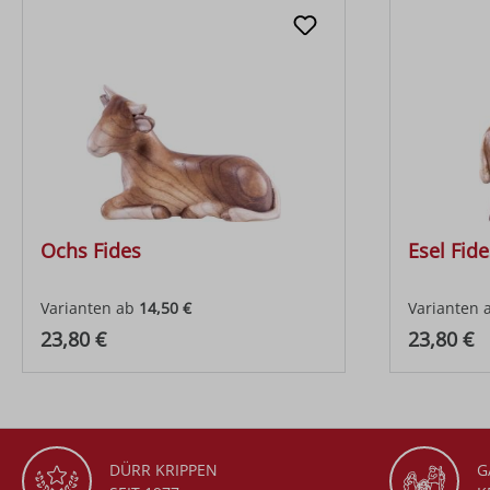
Ochs Fides
Esel Fide
Varianten ab
14,50 €
Varianten 
Regulärer Preis:
Regulärer
23,80 €
23,80 €
DÜRR KRIPPEN
G