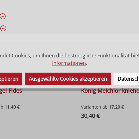
det Cookies, um Ihnen die bestmögliche Funktionalität bie
Informationen
.
eptieren
Ausgewählte Cookies akzeptieren
Datensch
gel Fides
König Melchior kniend
ab
11,40 €
Varianten ab
17,20 €
 Preis:
Regulärer Preis:
30,40 €