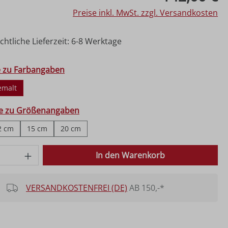
Preise inkl. MwSt. zzgl. Versandkosten
htliche Lieferzeit: 6-8 Werktage
hlen
e zu Farbangaben
emalt
ählen
fe zu Größenangaben
2 cm
15 cm
20 cm
 Anzahl: Gib den gewünschten Wert ein o
In den Warenkorb
VERSANDKOSTENFREI (DE)
AB 150,-*