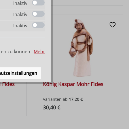
Inaktiv
Inaktiv
Inaktiv
ten zu können...
Mehr
utzeinstellungen
 Fides
König Kaspar Mohr Fides
Varianten ab
17,20 €
Regulärer Preis:
30,40 €