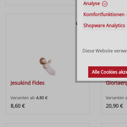
Analyse
Komfortfunktionen
Shopware Analytics
Diese Website verwen
Alle Cookies akz
Jesukind Fides
Gloriaen
Varianten ab
4,80 €
Varianten 
Regulärer Preis:
Regulärer
8,60 €
20,90 €