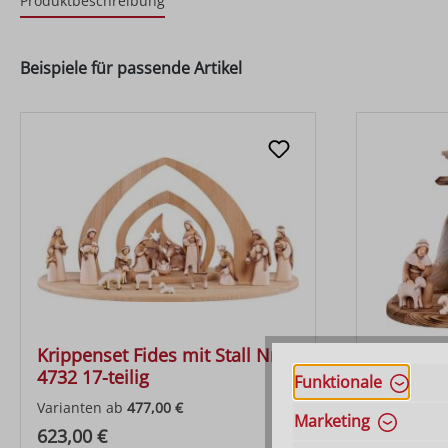
Produktbeschreibung
Beispiele für passende Artikel
Krippenset Fides mit Stall Nr.
Krippense
4732 17-teilig
4721 10-t
Funktionale
Varianten ab
477,00 €
Varianten 
Marketing
Regulärer Preis:
Regulärer
623,00 €
284,00 €