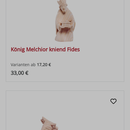
König Melchior kniend Fides
Varianten ab
17,20 €
Regulärer Preis:
33,00 €