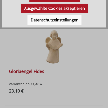
Ausgewählte Cookies akzeptieren
Datenschutzeinstellungen
Gloriaengel Fides
Varianten ab
11,40 €
Regulärer Preis:
23,10 €