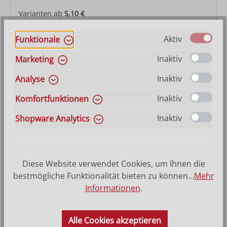
Varianten ab
5,10 €
Regulärer Preis:
9,20 €
Aktiv
Funktionale
Inaktiv
Marketing
Inaktiv
Analyse
Inaktiv
Komfortfunktionen
Inaktiv
Shopware Analytics
Diese Website verwendet Cookies, um Ihnen die
bestmögliche Funktionalität bieten zu können...
Mehr
Jesukind Fides
Informationen
.
Varianten ab
4,80 €
Alle Cookies akzeptieren
Regulärer Preis:
7,50 €